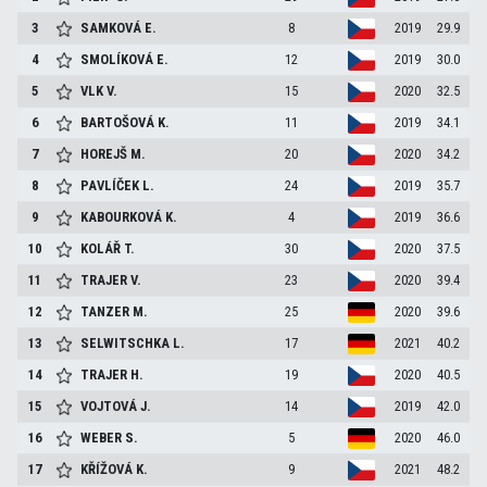
3
SAMKOVÁ
E.
8
2019
29.9
4
SMOLÍKOVÁ
E.
12
2019
30.0
5
VLK
V.
15
2020
32.5
6
BARTOŠOVÁ
K.
11
2019
34.1
7
HOREJŠ
M.
20
2020
34.2
8
PAVLÍČEK
L.
24
2019
35.7
9
KABOURKOVÁ
K.
4
2019
36.6
10
KOLÁŘ
T.
30
2020
37.5
11
TRAJER
V.
23
2020
39.4
12
TANZER
M.
25
2020
39.6
13
SELWITSCHKA
L.
17
2021
40.2
14
TRAJER
H.
19
2020
40.5
15
VOJTOVÁ
J.
14
2019
42.0
16
WEBER
S.
5
2020
46.0
17
KŘÍŽOVÁ
K.
9
2021
48.2