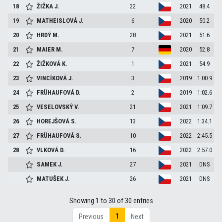
18
ŽIŽKA
J.
22
2021
48.4
19
MATHEISLOVÁ
J.
6
2020
50.2
20
HRDÝ
M.
28
2021
51.6
21
MAIER
M.
7
2020
52.8
22
ŽIŽKOVÁ
K.
1
2021
54.9
23
VINCÍKOVÁ
J.
3
2019
1:00.9
24
FRÜHAUFOVÁ
D.
2
2019
1:02.6
25
VESELOVSKÝ
V.
21
2021
1:09.7
26
HOREJŠOVÁ
S.
13
2022
1:34.1
27
FRÜHAUFOVÁ
S.
10
2022
2:45.5
28
VLKOVÁ
D.
16
2022
2:57.0
SAMEK
J.
27
2021
DNS
MATUŠEK
J.
26
2021
DNS
Showing 1 to 30 of 30 entries
1
Previous
Next