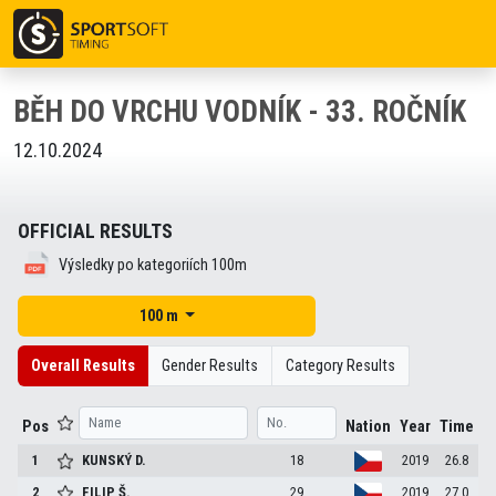
BĚH DO VRCHU VODNÍK - 33. ROČNÍK
12.10.2024
OFFICIAL RESULTS
Výsledky po kategoriích 100m
100 m
Overall Results
Gender Results
Category Results
Pos
Nation
Year
Time
1
KUNSKÝ
D.
18
2019
26.8
2
FILIP
Š.
29
2019
27.0