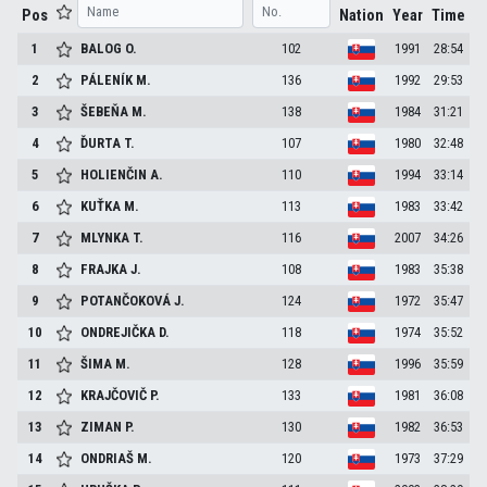
Pos
Nation
Year
Time
1
BALOG
O.
102
1991
28:54
2
PÁLENÍK
M.
136
1992
29:53
3
ŠEBEŇA
M.
138
1984
31:21
4
ĎURTA
T.
107
1980
32:48
5
HOLIENČIN
A.
110
1994
33:14
6
KUŤKA
M.
113
1983
33:42
7
MLYNKA
T.
116
2007
34:26
8
FRAJKA
J.
108
1983
35:38
9
POTANČOKOVÁ
J.
124
1972
35:47
10
ONDREJIČKA
D.
118
1974
35:52
11
ŠIMA
M.
128
1996
35:59
12
KRAJČOVIČ
P.
133
1981
36:08
13
ZIMAN
P.
130
1982
36:53
14
ONDRIAŠ
M.
120
1973
37:29