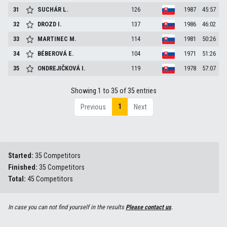
31
SUCHÁR
L.
126
1987
45:57
32
DROZD
I.
137
1986
46:02
33
MARTINEC
M.
114
1981
50:26
34
BÉBEROVÁ
E.
104
1971
51:26
35
ONDREJIČKOVÁ
I.
119
1978
57:07
Showing 1 to 35 of 35 entries
1
Previous
Next
Started:
35 Competitors
Finished:
35 Competitors
Total:
45 Competitors
In case you can not find yourself in the results
Please contact us
.