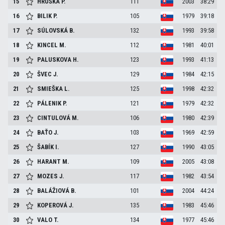
15
HRUŠKA
P.
111
2003
38:29
16
BILIK
P.
105
1979
39:18
17
SÚLOVSKÁ
B.
132
1993
39:58
18
KINCEL
M.
112
1981
40:01
19
PALUSKOVA
H.
123
1993
41:13
20
ŠVEC
J.
129
1984
42:15
21
SMIEŠKA
L.
125
1998
42:32
22
PÁLENIK
P.
121
1979
42:32
23
CINTULOVÁ
M.
106
1980
42:39
24
BAŤO
J.
103
1969
42:59
25
ŠABÍK
I.
127
1990
43:05
26
HARANT
M.
109
2005
43:08
27
MOZES
J.
117
1982
43:54
28
BALÁŽIOVÁ
B.
101
2004
44:24
29
KOPEROVÁ
J.
135
1983
45:46
30
VALO
T.
134
1977
45:46