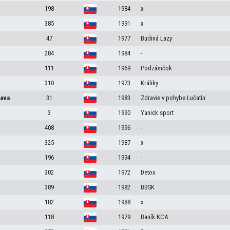
198
1984
x
385
1991
x
47
1977
Budiná Lazy
284
1984
-
111
1969
Podzámčok
310
1973
Králiky
lava
31
1983
Zdravie v pohybe Lučatín
3
1990
Yanick sport
408
1996
-
325
1987
x
196
1994
-
302
1972
Detox
389
1982
BBSK
182
1988
x
118
1979
Baník KCA