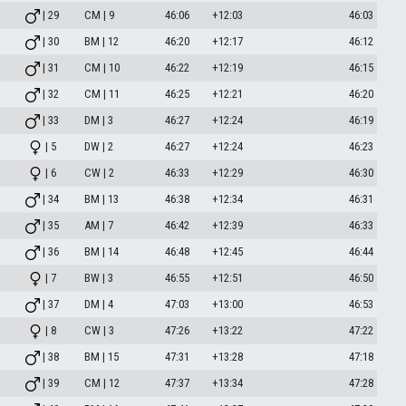
| 29
CM | 9
46:06
+12:03
46:03
| 30
BM | 12
46:20
+12:17
46:12
| 31
CM | 10
46:22
+12:19
46:15
| 32
CM | 11
46:25
+12:21
46:20
| 33
DM | 3
46:27
+12:24
46:19
| 5
DW | 2
46:27
+12:24
46:23
| 6
CW | 2
46:33
+12:29
46:30
| 34
BM | 13
46:38
+12:34
46:31
| 35
AM | 7
46:42
+12:39
46:33
| 36
BM | 14
46:48
+12:45
46:44
| 7
BW | 3
46:55
+12:51
46:50
| 37
DM | 4
47:03
+13:00
46:53
| 8
CW | 3
47:26
+13:22
47:22
| 38
BM | 15
47:31
+13:28
47:18
| 39
CM | 12
47:37
+13:34
47:28