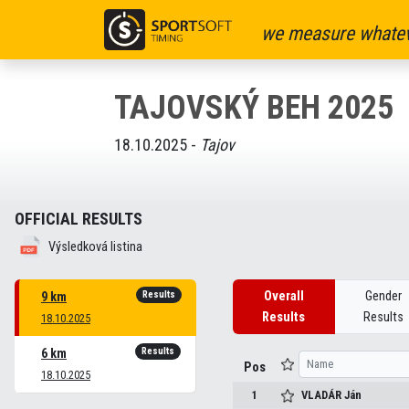
we measure whatev
TAJOVSKÝ BEH 2025
18.10.2025 -
Tajov
OFFICIAL RESULTS
Výsledková listina
Results
Overall
Gender
9 km
Results
Results
18.10.2025
Results
6 km
Pos
18.10.2025
1
VLADÁR
Ján