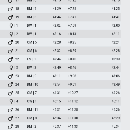
| 17
BM | 6
41:15
+7:12
41:10
| 18
BM | 7
41:29
+7:25
41:25
| 19
BM | 8
41:44
+7:41
41:41
| 1
DW | 1
42:02
+7:59
42:00
| 2
BW | 1
42:16
+8:13
42:11
| 20
CM | 5
42:28
+8:25
42:24
| 21
CM | 6
42:32
+8:29
42:28
| 22
EM | 1
42:44
+8:40
42:39
| 3
BW | 2
42:49
+8:46
42:44
| 23
BM | 9
43:11
+9:08
43:06
| 24
BM | 10
43:54
+9:51
43:49
| 25
CM | 7
44:31
+10:27
44:26
| 4
CW | 1
45:15
+11:12
45:11
| 26
BM | 11
45:31
+11:28
45:26
| 27
CM | 8
45:34
+11:30
45:29
| 28
DM | 2
45:37
+11:33
45:34