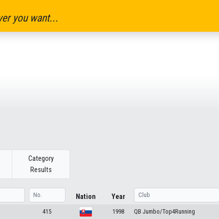
er you want...
Category
Results
Nation
Year
415
1998
QB Jumbo/Top4Running