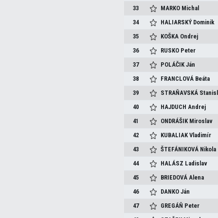
33
MARKO
Michal
34
HALIARSKÝ
Dominik
35
KOŠKA
Ondrej
36
RUSKO
Peter
37
POLÁČIK
Ján
38
FRANCLOVÁ
Beáta
39
STRAŇAVSKÁ
Stanis
40
HAJDUCH
Andrej
41
ONDRÁŠIK
Miroslav
42
KUBALIAK
Vladimír
43
ŠTEFÁNIKOVÁ
Nikola
44
HALÁSZ
Ladislav
45
BRIEDOVÁ
Alena
46
DANKO
Ján
47
GREGÁŇ
Peter