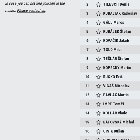
In case you can not find yourself in the
2
TILESCH
Denis
results
Please contact us
.
3
KUBALIAK
Radoslav
4
GÁLL
Maroš
5
KUBÁLEK
Štefan
6
KOVAČIK
Jakub
7
TOLD
Milan
8
TEŠLÁR
Štefan
9
KOPECKÝ
Martin
10
RUSKO
Erik
11
VIGAŠ
Miroslav
12
PAVLÁK
Martin
13
IMRE
Tomáš
14
KOLLÁR
Vlado
15
BÁTOVSKÝ
Michal
16
CISÍK
Dušan