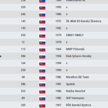
358
1989
vsetkonabeh.sk
269
1995
x
346
1986
x
145
1972
ŠK Atleti BS Banská Štiavnica
195
1992
x
330
1979
FARKY FAMILY
12
1979
x
115
1964
MMP Pohorelá
a
384
1994
Klub lyžiarov Nováky
164
1994
x
359
1990
x
68
1982
Marathon BB Team
386
1981
Sputnik
335
1986
Riečka Nevoľné
89
1982
SHP Harmanec
260
1967
BŠK Banská Bystrica