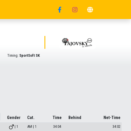
Timing:
SportSoft SK
Gender
Cat.
Time
Behind
Net-Time
| 1
AM | 1
34:04
34:02