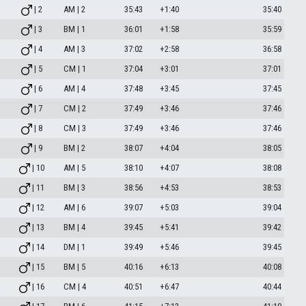
| 2
AM | 2
35:43
+1:40
35:40
| 3
BM | 1
36:01
+1:58
35:59
| 4
AM | 3
37:02
+2:58
36:58
| 5
CM | 1
37:04
+3:01
37:01
| 6
AM | 4
37:48
+3:45
37:45
| 7
CM | 2
37:49
+3:46
37:46
| 8
CM | 3
37:49
+3:46
37:46
| 9
BM | 2
38:07
+4:04
38:05
| 10
AM | 5
38:10
+4:07
38:08
| 11
BM | 3
38:56
+4:53
38:53
| 12
AM | 6
39:07
+5:03
39:04
| 13
BM | 4
39:45
+5:41
39:42
| 14
DM | 1
39:49
+5:46
39:45
| 15
BM | 5
40:16
+6:13
40:08
| 16
CM | 4
40:51
+6:47
40:44