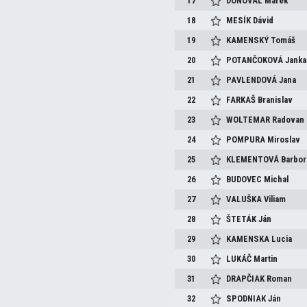
17
DONOVAL
Marek
18
MESÍK
Dávid
19
KAMENSKÝ
Tomáš
20
POTANČOKOVÁ
Janka
21
PAVLENDOVÁ
Jana
22
FARKAŠ
Branislav
23
WOLTEMAR
Radovan
24
POMPURA
Miroslav
25
KLEMENTOVÁ
Barbor
26
BUDOVEC
Michal
27
VALUŠKA
Viliam
28
ŠTETÁK
Ján
29
KAMENSKA
Lucia
30
LUKÁČ
Martin
31
DRAPČIAK
Roman
32
SPODNIAK
Ján