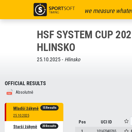
we measure whatev
HSF SYSTEM CUP 2025
HLINSKO
25.10.2025 -
Hlinsko
OFFICIAL RESULTS
Absolutně
15 Results
Mladší žákyně
25.10.2025
Pos
UCI ID
20 Results
Starší žákyně
1
10147040765