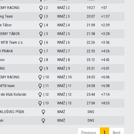
DEMY RACING
| 2
WMŽ | 2
19:27
+57
ing Team
| 3
WMŽ | 3
20:07
+1:37
m Tábor
| 4
WMŽ | 4
21:09
+2:39
DEMY TÁBOR
| 5
WMŽ | 5
21:58
+3:28
ý MTB Team z.s.
| 6
WMŽ | 6
22:26
+3:56
O PRAHA
| 7
WMŽ | 7
22:55
+4:26
nov
| 8
WMŽ | 8
23:12
+4:42
ING
| 9
WMŽ | 9
23:31
+5:01
DEMY RACING
| 10
WMŽ | 10
24:35
+6:06
MTB team
| 11
WMŽ | 11
24:38
+6:08
ski Klub Kolarski
| 12
WMŽ | 12
25:44
+7:14
| 13
WMŽ | 13
27:04
+8:35
KLOŠVEC PÍSEK
WMŽ
DNS
am
WMŽ
DNS
1
Previous
Next