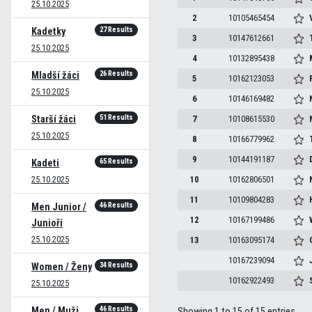
25.10.2025
2
10105465454
27 Results
Kadetky
3
10147612661
25.10.2025
4
10132895438
26 Results
Mladší žáci
5
10162123053
25.10.2025
6
10146169482
51 Results
Starší žáci
7
10108615530
25.10.2025
8
10166779962
9
10144191187
65 Results
Kadeti
25.10.2025
10
10162806501
11
10109804283
46 Results
Men Junior /
12
10167199486
Junioři
25.10.2025
13
10163095174
10167239094
34 Results
Women / Ženy
10162922493
25.10.2025
46 Results
Men / Muži
Showing 1 to 15 of 15 entries