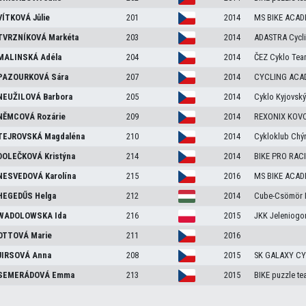
VÍTKOVÁ
Jůlie
201
2014
MS BIKE ACA
TVRZNÍKOVÁ
Markéta
203
2014
ADASTRA Cycl
MALINSKÁ
Adéla
204
2014
ČEZ Cyklo Tea
PAZOURKOVÁ
Sára
207
2014
CYCLING ACA
NEUŽILOVÁ
Barbora
205
2014
Cyklo Kyjovsk
NĚMCOVÁ
Rozárie
209
2014
REXONIX KOV
TEJROVSKÁ
Magdaléna
210
2014
Cykloklub Chý
DOLEČKOVÁ
Kristýna
214
2014
BIKE PRO RAC
NESVEDOVÁ
Karolína
215
2016
MS BIKE ACA
HEGEDŰS
Helga
212
2014
Cube-Csömör 
WADOLOWSKA
Ida
216
2015
JKK Jeleniogor
OTTOVÁ
Marie
211
2016
JIRSOVÁ
Anna
208
2015
SK GALAXY CY
SEMERÁDOVÁ
Emma
213
2015
BIKE puzzle te