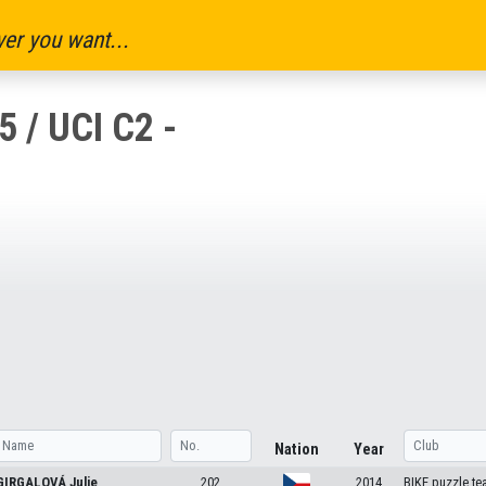
er you want...
 / UCI C2 -
Nation
Year
GIRGALOVÁ
Julie
202
2014
BIKE puzzle te