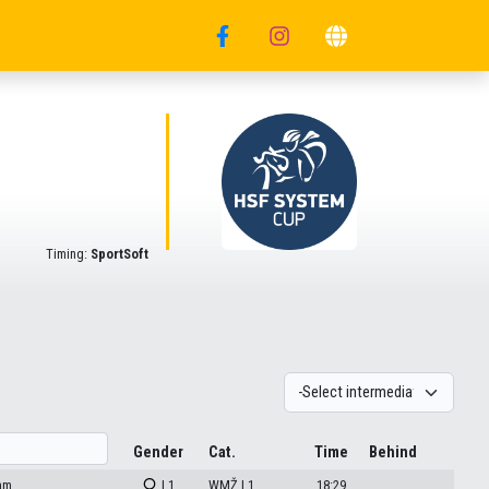
Timing:
SportSoft
Gender
Cat.
Time
Behind
am
| 1
WMŽ | 1
18:29