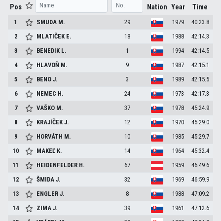
Pos
Nation
Year
Time
1
SMUDA
M.
29
1979
40:23.8
2
MLATIČEK
E.
18
1988
42:14.3
3
BENEDIK
L.
1
1994
42:14.5
4
HLAVOŇ
M.
9
1987
42:15.1
5
BENO
J.
3
1989
42:15.5
6
NEMEC
H.
24
1973
42:17.3
7
VAŠKO
M.
37
1978
45:24.9
8
KRAJÍČEK
J.
12
1970
45:29.0
9
HORVÁTH
M.
10
1985
45:29.7
10
MAKEĽ
K.
14
1964
45:32.4
11
HEIDENFELDER
H.
67
1959
46:49.6
12
ŠMIDA
J.
32
1969
46:59.9
13
ENGLER
J.
8
1988
47:09.2
14
ZIMA
J.
39
1961
47:12.6