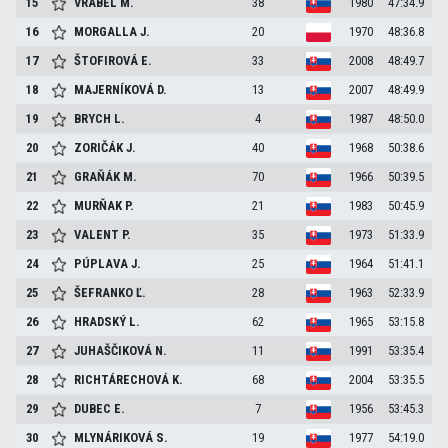
15
VRÁBEL
M.
38
1980
47:34.9
16
MORGALLA
J.
20
1970
48:36.8
17
ŠTOFIROVÁ
E.
33
2008
48:49.7
18
MAJERNÍKOVÁ
D.
13
2007
48:49.9
19
BRYCH
L.
4
1987
48:50.0
20
ZORIČÁK
J.
40
1968
50:38.6
21
GRAŇÁK
M.
70
1966
50:39.5
22
MURŇAK
P.
21
1983
50:45.9
23
VALENT
P.
35
1973
51:33.9
24
PÚPLAVA
J.
25
1964
51:41.1
25
ŠEFRANKO
Ľ.
28
1963
52:33.9
26
HRADSKÝ
L.
62
1965
53:15.8
27
JUHAŠČIKOVÁ
N.
11
1991
53:35.4
28
RICHTÁRECHOVÁ
K.
68
2004
53:35.5
29
DUBEC
E.
7
1956
53:45.3
30
MLYNÁRIKOVÁ
S.
19
1977
54:19.0