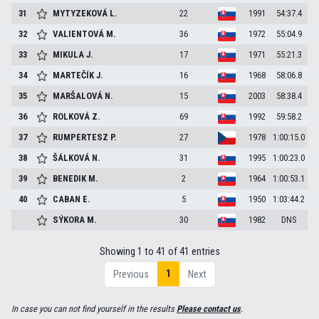
31
MYTYZEKOVÁ
L.
22
1991
54:37.4
32
VALIENTOVÁ
M.
36
1972
55:04.9
33
MIKULA
J.
17
1971
55:21.3
34
MARTEČÍK
J.
16
1968
58:06.8
35
MARŠALOVÁ
N.
15
2003
58:38.4
36
ROLKOVÁ
Z.
69
1992
59:58.2
37
RUMPERTESZ
P.
27
1978
1:00:15.0
38
ŠÁLKOVÁ
N.
31
1995
1:00:23.0
39
BENEDIK
M.
2
1964
1:00:53.1
40
CABAN
E.
5
1950
1:03:44.2
SÝKORA
M.
30
1982
DNS
Showing 1 to 41 of 41 entries
1
Previous
Next
In case you can not find yourself in the results
Please contact us
.