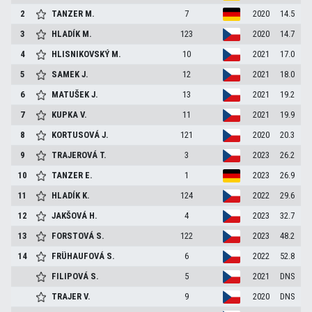
2
TANZER
M.
7
2020
14.5
3
HLADÍK
M.
123
2020
14.7
4
HLISNIKOVSKÝ
M.
10
2021
17.0
5
SAMEK
J.
12
2021
18.0
6
MATUŠEK
J.
13
2021
19.2
7
KUPKA
V.
11
2021
19.9
8
KORTUSOVÁ
J.
121
2020
20.3
9
TRAJEROVÁ
T.
3
2023
26.2
10
TANZER
E.
1
2023
26.9
11
HLADÍK
K.
124
2022
29.6
12
JAKŠOVÁ
H.
4
2023
32.7
13
FORSTOVÁ
S.
122
2023
48.2
14
FRÜHAUFOVÁ
S.
6
2022
52.8
FILIPOVÁ
S.
5
2021
DNS
TRAJER
V.
9
2020
DNS