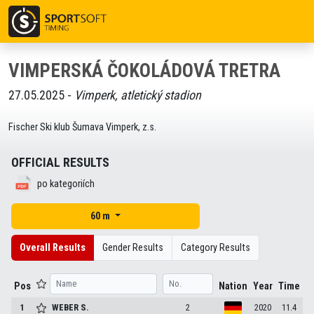
VIMPERSKÁ ČOKOLÁDOVÁ TRETRA
27.05.2025 -
Vimperk, atletický stadion
Fischer Ski klub Šumava Vimperk, z.s.
OFFICIAL RESULTS
po kategoriích
60 m
Overall Results
Gender Results
Category Results
Pos
Nation
Year
Time
1
WEBER
S.
2
2020
11.4