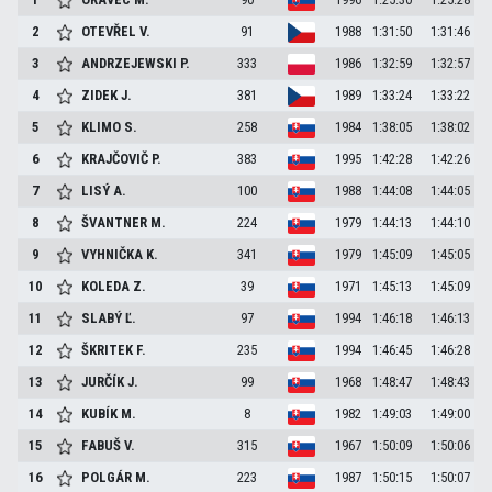
2
OTEVŘEL
V.
91
1988
1:31:50
1:31:46
3
ANDRZEJEWSKI
P.
333
1986
1:32:59
1:32:57
4
ZIDEK
J.
381
1989
1:33:24
1:33:22
5
KLIMO
S.
258
1984
1:38:05
1:38:02
6
KRAJČOVIČ
P.
383
1995
1:42:28
1:42:26
7
LISÝ
A.
100
1988
1:44:08
1:44:05
8
ŠVANTNER
M.
224
1979
1:44:13
1:44:10
9
VYHNIČKA
K.
341
1979
1:45:09
1:45:05
10
KOLEDA
Z.
39
1971
1:45:13
1:45:09
11
SLABÝ
Ľ.
97
1994
1:46:18
1:46:13
12
ŠKRITEK
F.
235
1994
1:46:45
1:46:28
13
JURČÍK
J.
99
1968
1:48:47
1:48:43
14
KUBÍK
M.
8
1982
1:49:03
1:49:00
15
FABUŠ
V.
315
1967
1:50:09
1:50:06
16
POLGÁR
M.
223
1987
1:50:15
1:50:07