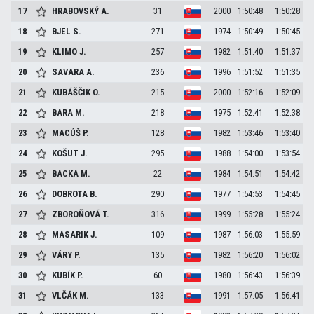
17
HRABOVSKÝ
A.
31
2000
1:50:48
1:50:28
18
BJEL
S.
271
1974
1:50:49
1:50:45
19
KLIMO
J.
257
1982
1:51:40
1:51:37
20
SAVARA
A.
236
1996
1:51:52
1:51:35
21
KUBÁŠČIK
O.
215
2000
1:52:16
1:52:09
22
BARA
M.
218
1975
1:52:41
1:52:38
23
MACÚŠ
P.
128
1982
1:53:46
1:53:40
24
KOŠUT
J.
295
1988
1:54:00
1:53:54
25
BACKA
M.
22
1984
1:54:51
1:54:42
26
DOBROTA
B.
290
1977
1:54:53
1:54:45
27
ZBOROŇOVÁ
T.
316
1999
1:55:28
1:55:24
28
MASARIK
J.
109
1987
1:56:03
1:55:59
29
VÁRY
P.
135
1982
1:56:20
1:56:02
30
KUBÍK
P.
60
1980
1:56:43
1:56:39
31
VLČÁK
M.
133
1991
1:57:05
1:56:41