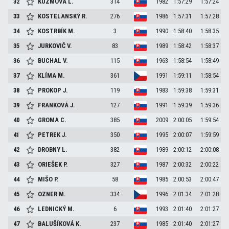
32
KUZMOVA
L.
314
1982
1:57:29
1:57:24
33
KOSTELANSKÝ
R.
276
1986
1:57:31
1:57:28
34
KOSTRBÍK
M.
3
1990
1:58:40
1:58:35
35
JURKOVIČ
V.
83
1989
1:58:42
1:58:37
36
BUCHAL
V.
115
1963
1:58:54
1:58:49
37
KLÍMA
M.
361
1991
1:59:11
1:58:54
38
PROKOP
J.
119
1983
1:59:38
1:59:31
39
FRANKOVÁ
J.
127
1991
1:59:39
1:59:36
40
GROMA
C.
385
2009
2:00:05
1:59:54
41
PETREK
J.
350
1995
2:00:07
1:59:59
42
DROBNY
L.
382
1989
2:00:12
2:00:08
43
ORIEŠEK
P.
327
1987
2:00:32
2:00:22
44
MIŠO
P.
58
1985
2:00:53
2:00:47
45
OZNER
M.
334
1996
2:01:34
2:01:28
46
LEDNICKÝ
M.
6
1993
2:01:40
2:01:27
47
BALUŠÍKOVÁ
K.
237
1985
2:01:40
2:01:27