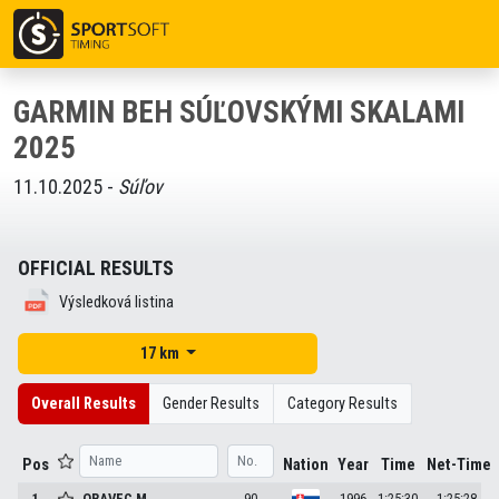
GARMIN BEH SÚĽOVSKÝMI SKALAMI
2025
11.10.2025 -
Súľov
OFFICIAL RESULTS
Výsledková listina
17 km
Overall Results
Gender Results
Category Results
Pos
Nation
Year
Time
Net-Time
1
ORAVEC
M.
90
1996
1:25:30
1:25:28