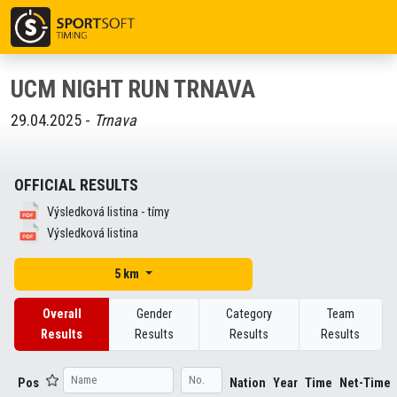
UCM NIGHT RUN TRNAVA
29.04.2025 -
Trnava
OFFICIAL RESULTS
Výsledková listina - tímy
Výsledková listina
5 km
Overall
Gender
Category
Team
Results
Results
Results
Results
Pos
Nation
Year
Time
Net-Time