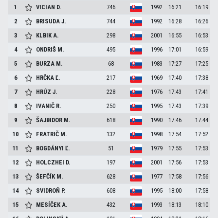
1
VICIAN
D.
746
1992
16:21
16:19
2
BRISUDA
J.
744
1992
16:28
16:26
3
KLBIK
A.
298
2001
16:55
16:53
4
ONDRIŠ
M.
495
1996
17:01
16:59
5
BURZA
M.
68
1983
17:27
17:25
6
HRČKA
Ľ.
217
1969
17:40
17:38
7
HRÚZ
J.
228
1976
17:43
17:41
8
IVANIČ
R.
250
1995
17:43
17:39
9
ŠAJBIDOR
M.
618
1990
17:46
17:44
10
FRATRIČ
M.
132
1998
17:54
17:52
11
BOGDÁNYI
Ľ.
51
1979
17:55
17:53
12
HOLCZHEI
D.
197
2001
17:56
17:53
13
ŠEFČÍK
M.
628
1977
17:58
17:56
14
SVIDROŇ
P.
608
1995
18:00
17:58
15
MESÍČEK
A.
432
1993
18:13
18:10