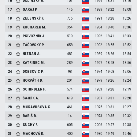
16
DOLINSKÝ
A.
101
1994
18:21
18:16
17
GARAJ
P.
145
1989
18:22
18:08
18
ZELENSKÝ
F.
736
1991
18:28
18:26
19
KUCHAREK
M.
354
1984
18:40
18:36
20
PRÍVOZNÍK
J.
539
1992
18:41
18:33
21
TÁČOVSKÝ
P.
658
1992
18:55
18:52
22
NIZNAN
A.
482
1989
18:56
18:54
23
KATRINEC
M.
289
1997
18:58
18:56
24
DOBSOVIC
P.
98
1974
19:08
19:06
25
HORVÁTH
D.
204
1979
19:26
19:24
26
SCHINDLER
P.
574
1983
19:28
19:19
27
ŠAJDÍK
A.
619
1987
19:31
19:28
28
MORAVUSOVA
K.
461
1975
19:31
19:27
29
BABIŠ
B.
14
1973
19:35
19:32
30
SUCHÝ
F.
605
2006
19:47
19:35
31
MACHOVÁ
K.
400
1980
19:49
19:46