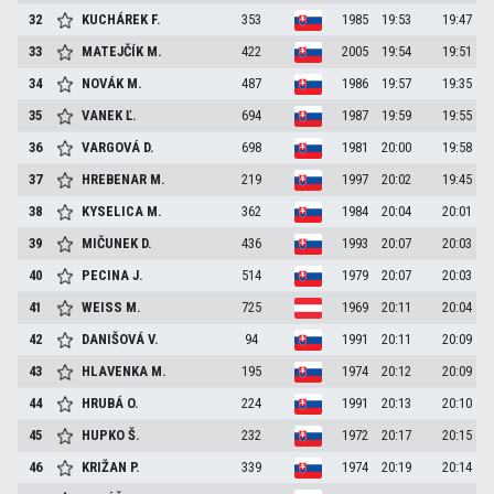
32
KUCHÁREK
F.
353
1985
19:53
19:47
33
MATEJČÍK
M.
422
2005
19:54
19:51
34
NOVÁK
M.
487
1986
19:57
19:35
35
VANEK
Ľ.
694
1987
19:59
19:55
36
VARGOVÁ
D.
698
1981
20:00
19:58
37
HREBENAR
M.
219
1997
20:02
19:45
38
KYSELICA
M.
362
1984
20:04
20:01
39
MIČUNEK
D.
436
1993
20:07
20:03
40
PECINA
J.
514
1979
20:07
20:03
41
WEISS
M.
725
1969
20:11
20:04
42
DANIŠOVÁ
V.
94
1991
20:11
20:09
43
HLAVENKA
M.
195
1974
20:12
20:09
44
HRUBÁ
O.
224
1991
20:13
20:10
45
HUPKO
Š.
232
1972
20:17
20:15
46
KRIŽAN
P.
339
1974
20:19
20:14