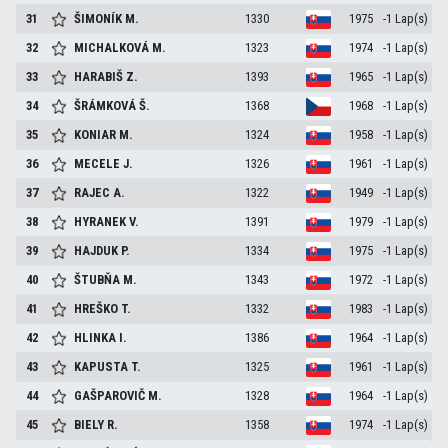
31
ŠIMONÍK
M.
1330
1975
-1 Lap(s)
32
MICHALKOVÁ
M.
1323
1974
-1 Lap(s)
33
HARABIŠ
Z.
1393
1965
-1 Lap(s)
34
ŠRÁMKOVÁ
Š.
1368
1968
-1 Lap(s)
35
KONIAR
M.
1324
1958
-1 Lap(s)
36
MECELE
J.
1326
1961
-1 Lap(s)
37
RAJEC
A.
1322
1949
-1 Lap(s)
38
HYRANEK
V.
1391
1979
-1 Lap(s)
39
HAJDUK
P.
1334
1975
-1 Lap(s)
40
ŠTUBŇA
M.
1343
1972
-1 Lap(s)
41
HREŠKO
T.
1332
1983
-1 Lap(s)
42
HLINKA
I.
1386
1964
-1 Lap(s)
43
KAPUSTA
T.
1325
1961
-1 Lap(s)
44
GAŠPAROVIČ
M.
1328
1964
-1 Lap(s)
45
BIELY
R.
1358
1974
-1 Lap(s)