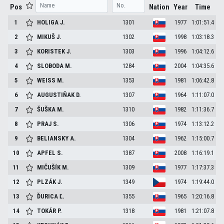
Pos
Nation
Year
Time
1
HOLIGA
J.
1301
1977
1:01:51.4
2
MIKUŠ
J.
1302
1998
1:03:18.3
3
KORISTEK
J.
1303
1996
1:04:12.6
4
SLOBODA
M.
1284
2004
1:04:35.6
5
WEISS
M.
1353
1981
1:06:42.8
6
AUGUSTIŇAK
D.
1307
1964
1:11:07.0
7
ŠUŠKA
M.
1310
1982
1:11:36.7
8
PRAJ
S.
1306
1974
1:13:12.2
9
BELIANSKY
A.
1304
1962
1:15:00.7
10
APFEL
S.
1387
2008
1:16:19.1
11
MIČUŠÍK
M.
1309
1977
1:17:37.3
12
PLZÁK
J.
1349
1974
1:19:44.0
13
ĎURICA
Ľ.
1355
1965
1:20:16.8
14
TOKÁR
P.
1318
1981
1:21:07.8