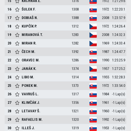
15
KRCHNÁK
E.
1316
1972
1:21:29.6
16
ŠULEK
F.
1308
1972
1:22:20.1
17
DOBIAŠ
N.
1388
2008
1:23:57.9
18
KUPČÍK
P.
1312
1972
1:24:26.4
19
MIRANOVÁ
T.
1283
2008
1:24:32.3
20
MIRAN
R.
1282
1969
1:24:33.4
21
ČECH
M.
1392
1987
1:24:47.7
22
ORAVEC
M.
1286
1990
1:25:25.9
23
JANÁK
K.
1374
1957
1:27:25.2
24
LIBO
M.
1314
1955
1:32:28.3
25
PONEK
M.
1373
1972
1:33:54.0
26
VAVRUŠ
L.
1317
1984
-1 Lap(s)
27
KLIMČÁK
J.
1356
1961
-1 Lap(s)
28
LETAVAY
Š.
1321
1960
-1 Lap(s)
29
RAFAELIS
M.
1320
1992
-1 Lap(s)
30
ILLEŠ
J.
1319
1953
-1 Lap(s)