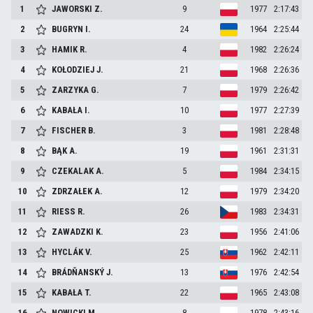
1
JAWORSKI
Z.
9
1977
2:17:43
2
BUGRYN
I.
24
1964
2:25:44
3
HAMIK
R.
4
1982
2:26:24
4
KOŁODZIEJ
J.
21
1968
2:26:36
5
ZARZYKA
G.
7
1979
2:26:42
6
KABAŁA
I.
10
1977
2:27:39
7
FISCHER
B.
3
1981
2:28:48
8
BĄK
A.
19
1961
2:31:31
9
CZEKALAK
A.
5
1984
2:34:15
10
ZDRZAŁEK
A.
12
1979
2:34:20
11
RIESS
R.
26
1983
2:34:31
12
ZAWADZKI
K.
23
1956
2:41:06
13
HYCLÁK
V.
25
1962
2:42:11
14
BRÁDŇANSKÝ
J.
13
1976
2:42:54
15
KABAŁA
T.
22
1965
2:43:08
16
NOWICKI
M.
8
1978
2:43:16