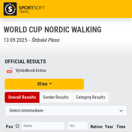
WORLD CUP NORDIC WALKING
13.09.2025 -
Štrbské Pleso
OFFICIAL RESULTS
Výsledková listina
20 km
Overall Results
Gender Results
Category Results
Pos
Nation
Year
Time