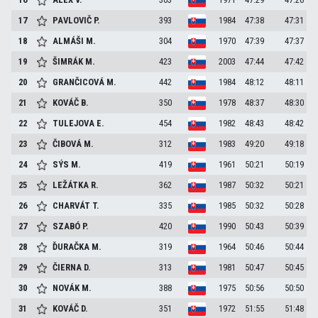
17
PAVLOVIČ
P.
393
1984
47:38
47:31
18
ALMÁŠI
M.
304
1970
47:39
47:37
19
ŠIMRÁK
M.
423
2003
47:44
47:42
20
GRANČICOVÁ
M.
442
1984
48:12
48:11
21
KOVÁČ
B.
350
1978
48:37
48:30
22
TULEJOVA
E.
454
1982
48:43
48:42
23
ČIBOVÁ
M.
312
1983
49:20
49:18
24
SÝS
M.
419
1961
50:21
50:19
25
LEŽÁTKA
R.
362
1987
50:32
50:21
26
CHARVÁT
T.
335
1985
50:32
50:28
27
SZABÓ
P.
420
1990
50:43
50:39
28
ĎURAČKA
M.
319
1964
50:46
50:44
29
ČIERNA
D.
313
1981
50:47
50:45
30
NOVÁK
M.
388
1975
50:56
50:50
31
KOVÁČ
D.
351
1972
51:55
51:48