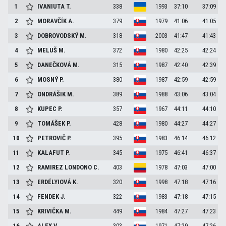
1
IVANIUTA
T.
338
1993
37:10
37:09
2
MORAVČÍK
A.
379
1979
41:06
41:05
3
DOBROVODSKÝ
M.
318
2003
41:47
41:43
4
MELUŠ
M.
372
1980
42:25
42:24
5
DANEČKOVÁ
M.
315
1987
42:40
42:39
6
MOSNÝ
P.
380
1987
42:59
42:59
7
ONDRÁŠIK
M.
389
1988
43:06
43:04
8
KUPEC
P.
357
1967
44:11
44:10
9
TOMÁŠEK
P.
428
1980
44:27
44:27
10
PETROVIČ
P.
395
1983
46:14
46:12
11
KALAFUT
P.
345
1975
46:41
46:37
12
RAMIREZ LONDONO
C.
403
1978
47:03
47:00
13
ERDÉLYIOVÁ
K.
320
1998
47:18
47:16
14
FENDEK
J.
322
1983
47:18
47:15
15
KRIVIČKA
M.
449
1984
47:27
47:23
16
ALEX
V.
303
1971
47:29
47:26