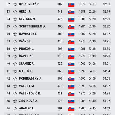
32
BREZOVSKÝ
P.
307
1972
52:13
52:09
33
GERČI
J.
441
1981
52:26
52:19
34
ŠEVEČKA
M.
422
1983
52:28
52:25
35
SCHITTENHELM
A.
406
1984
52:36
52:32
36
NÁVRATEK
I.
384
1987
53:28
53:27
37
VAŠKO
I.
435
1975
53:30
53:25
38
PROKOP
J.
402
1981
53:38
53:30
39
ČAPEK
Z.
310
1972
53:39
53:29
40
ŠRÁMEK
P.
425
1966
54:06
54:01
41
MAREŠ
E.
366
1992
54:07
54:04
42
PODHRADSKÝ
J.
399
1990
54:09
54:05
43
VALENT
M.
430
1990
54:15
54:07
44
VALENTOVIČ
R.
431
1976
54:29
54:28
45
ŽIDZIKOVÁ
A.
438
1982
54:30
54:27
46
ADAMKO
L.
301
1985
54:45
54:43