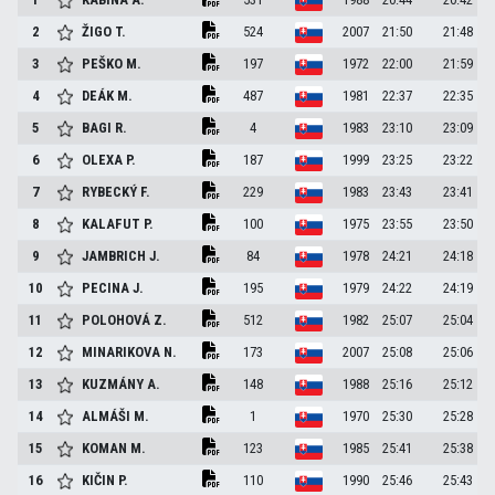
2
ŽIGO
T.
524
2007
21:50
21:48
3
PEŠKO
M.
197
1972
22:00
21:59
4
DEÁK
M.
487
1981
22:37
22:35
5
BAGI
R.
4
1983
23:10
23:09
6
OLEXA
P.
187
1999
23:25
23:22
7
RYBECKÝ
F.
229
1983
23:43
23:41
8
KALAFUT
P.
100
1975
23:55
23:50
9
JAMBRICH
J.
84
1978
24:21
24:18
10
PECINA
J.
195
1979
24:22
24:19
11
POLOHOVÁ
Z.
512
1982
25:07
25:04
12
MINARIKOVA
N.
173
2007
25:08
25:06
13
KUZMÁNY
A.
148
1988
25:16
25:12
14
ALMÁŠI
M.
1
1970
25:30
25:28
15
KOMAN
M.
123
1985
25:41
25:38
16
KIČIN
P.
110
1990
25:46
25:43