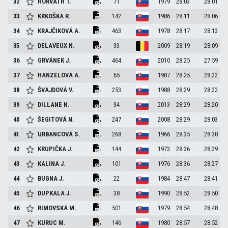
32
HORVÁTH
T.
71
1979
28:03
28:01
33
KRKOŠKA
R.
142
1986
28:11
28:06
34
KRAJČIKOVÁ
A.
463
1978
28:17
28:13
35
DELAVEUX
N.
33
2009
28:19
28:09
36
GRVÁNEK
J.
464
2010
28:25
27:59
37
HANZELOVA
A.
65
1987
28:25
28:22
38
ŠVAJDOVÁ
V.
253
1988
28:29
28:22
39
DILLANE
N.
34
2013
28:29
28:20
40
ŠEGITOVÁ
N.
247
2008
28:29
28:03
41
URBANCOVÁ
S.
268
1966
28:35
28:30
42
KRUPIČKA
J.
144
1973
28:36
28:29
43
KALINA
J.
101
1976
28:36
28:27
44
BUGNA
J.
22
1984
28:47
28:41
45
DUPKALA
J.
38
1990
28:52
28:50
46
RIMOVSKÁ
M.
501
1979
28:54
28:48
47
KURUC
M.
146
1980
28:57
28:52