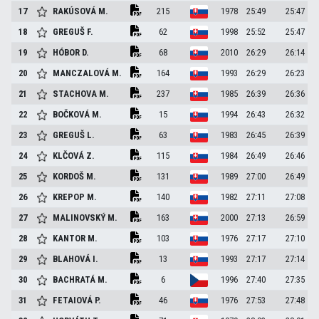
17
RAKÚSOVÁ
M.
215
1978
25:49
25:47
18
GREGUŠ
F.
62
1998
25:52
25:47
19
HÓBOR
D.
68
2010
26:29
26:14
20
MANCZALOVÁ
M.
164
1993
26:29
26:23
21
STACHOVA
M.
237
1985
26:39
26:36
22
BOČKOVÁ
M.
15
1994
26:43
26:32
23
GREGUŠ
L.
63
1983
26:45
26:39
24
KLČOVÁ
Z.
115
1984
26:49
26:46
25
KORDOŠ
M.
131
1989
27:00
26:49
26
KREPOP
M.
140
1982
27:11
27:08
27
MALINOVSKÝ
M.
163
2000
27:13
26:59
28
KANTOR
M.
103
1976
27:17
27:10
29
BLAHOVÁ
I.
13
1993
27:17
27:14
30
BACHRATÁ
M.
6
1996
27:40
27:35
31
FETAIOVÁ
P.
46
1976
27:53
27:48