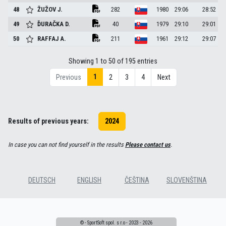
48
ŽUŽOV
J.
282
1980
29:06
28:52
49
ĎURAČKA
D.
40
1979
29:10
29:01
50
RAFFAJ
A.
211
1961
29:12
29:07
Showing 1 to 50 of 195 entries
1
Previous
2
3
4
Next
Results of previous years:
2024
In case you can not find yourself in the results
Please contact us
.
DEUTSCH
ENGLISH
ČEŠTINA
SLOVENŠTINA
© - SportSoft spol. s r.o - 2023 - 2026