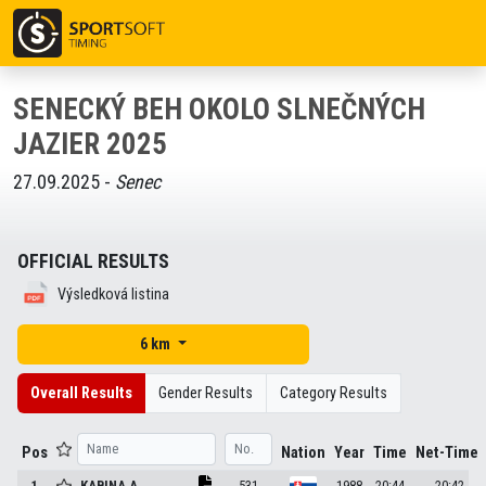
SENECKÝ BEH OKOLO SLNEČNÝCH
JAZIER 2025
27.09.2025 -
Senec
OFFICIAL RESULTS
Výsledková listina
6 km
Overall Results
Gender Results
Category Results
Pos
Nation
Year
Time
Net-Time
1
KABINA
A.
531
1988
20:44
20:42