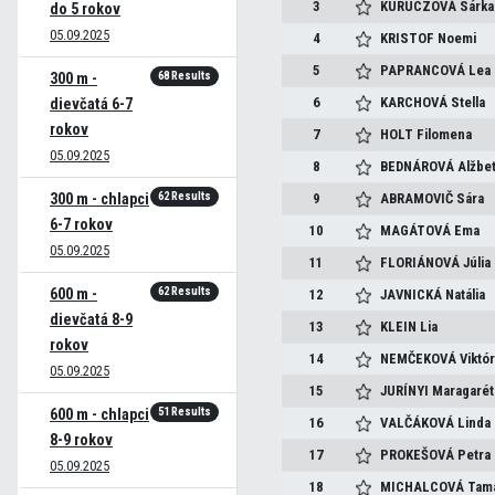
3
KURUCZOVÁ
Sárka
do 5 rokov
05.09.2025
4
KRISTOF
Noemi
5
PAPRANCOVÁ
Lea
68 Results
300 m -
6
KARCHOVÁ
Stella
dievčatá 6-7
rokov
7
HOLT
Filomena
05.09.2025
8
BEDNÁROVÁ
Alžbe
62 Results
300 m - chlapci
9
ABRAMOVIČ
Sára
6-7 rokov
10
MAGÁTOVÁ
Ema
05.09.2025
11
FLORIÁNOVÁ
Júlia
62 Results
600 m -
12
JAVNICKÁ
Natália
dievčatá 8-9
13
KLEIN
Lia
rokov
14
NEMČEKOVÁ
Viktór
05.09.2025
15
JURÍNYI
Maragarét
51 Results
600 m - chlapci
16
VALČÁKOVÁ
Linda
8-9 rokov
17
PROKEŠOVÁ
Petra
05.09.2025
18
MICHALCOVÁ
Tam