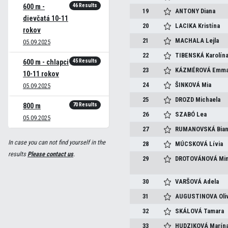
46 Results
600 m -
19
ANTONY
Diana
dievčatá 10-11
20
LACIKA
Kristína
rokov
21
MACHALA
Lejla
05.09.2025
22
TIBENSKÁ
Karolín
45 Results
600 m - chlapci
23
KÁZMÉROVÁ
Emm
10-11 rokov
24
ŠINKOVÁ
Mia
05.09.2025
25
DROZD
Michaela
70 Results
800 m
26
SZABÓ
Lea
05.09.2025
27
RUMANOVSKÁ
Bia
In case you can not find yourself in the
28
MÚCSKOVÁ
Lívia
results
Please contact us
.
29
DROTOVÁNOVÁ
Min
30
VARŠOVÁ
Adela
31
AUGUSTINOVA
Oli
32
SKÁLOVÁ
Tamara
33
HUDZIKOVÁ
Marín