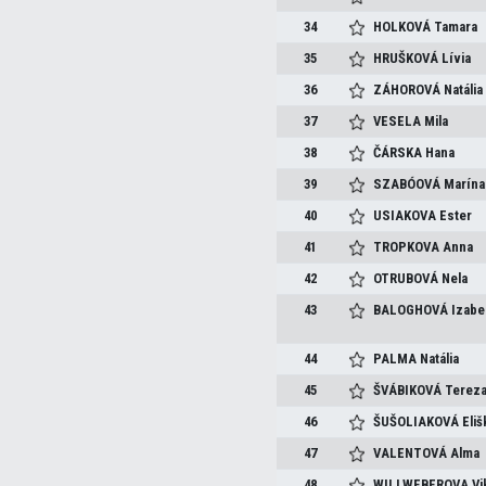
34
HOLKOVÁ
Tamara
35
HRUŠKOVÁ
Lívia
36
ZÁHOROVÁ
Natália
37
VESELA
Mila
38
ČÁRSKA
Hana
39
SZABÓOVÁ
Marína
40
USIAKOVA
Ester
41
TROPKOVA
Anna
42
OTRUBOVÁ
Nela
43
BALOGHOVÁ
Izabe
44
PALMA
Natália
45
ŠVÁBIKOVÁ
Terez
46
ŠUŠOLIAKOVÁ
Eliš
47
VALENTOVÁ
Alma
48
WILLWEBEROVA
Vi