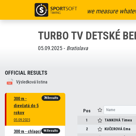
we measure whatev
TURBO TV DETSKÉ BE
05.09.2025 -
Bratislava
OFFICIAL RESULTS
Výsledková listina
78 Results
300 m -
dievčatá do 5
Pos
rokov
05.09.2025
1
TANKOVÁ
Timea
2
KUČEROVÁ
Ema
94 Results
300 m - chlapci