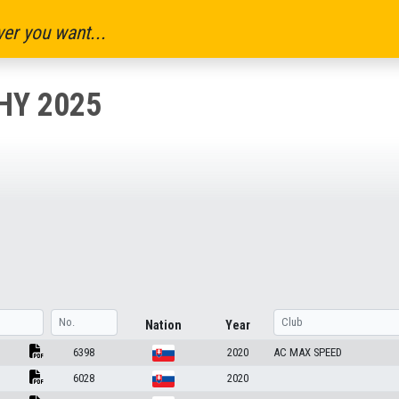
er you want...
HY 2025
Nation
Year
6398
2020
AC MAX SPEED
6028
2020