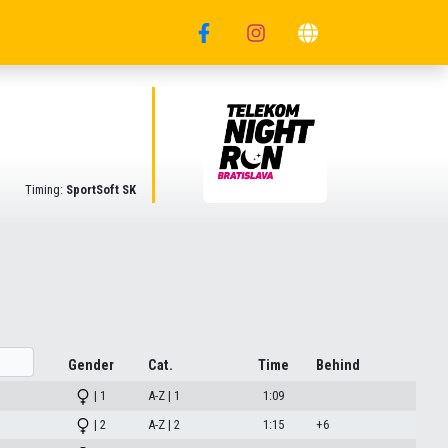
Timing:
SportSoft SK
Gender
Cat.
Time
Behind
| 1
A-Z | 1
1:09
| 2
A-Z | 2
1:15
+6