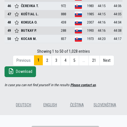
46
ČEREVKA
T.
972
1983
44:15
44:06
47
KOŠTIAL
L.
888
1985
44:15
44:05
48
KOKUĽA
O.
438
2007
44:16
44:04
49
BUTKAY
P.
288
1993
44:16
44:08
50
KOCAN
M.
837
1973
44:20
44:17
Showing 1 to 50 of 1,028 entries
1
Previous
2
3
4
5
…
21
Next
Download
In case you can not find yourself in the results
Please contact us
.
DEUTSCH
ENGLISH
ČEŠTINA
SLOVENŠTINA