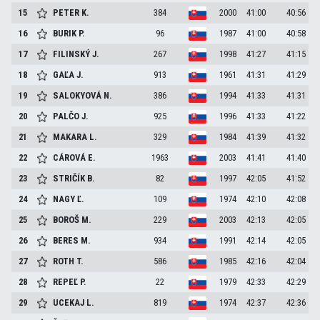
15
PETER
K.
384
2000
41:00
40:56
16
BURIK
P.
96
1987
41:00
40:58
17
FILINSKÝ
J.
267
1998
41:27
41:15
18
GAĽA
J.
913
1961
41:31
41:29
19
SALOKYOVÁ
N.
386
1994
41:33
41:31
20
PALČO
J.
925
1996
41:33
41:22
21
MAKARA
L.
329
1984
41:39
41:32
22
CÁROVÁ
E.
1963
2003
41:41
41:40
23
STRIČÍK
B.
82
1997
42:05
41:52
24
NAGY
Ľ.
109
1974
42:10
42:08
25
BOROŠ
M.
229
2003
42:13
42:05
26
BERES
M.
934
1991
42:14
42:05
27
ROTH
T.
586
1985
42:16
42:04
28
REPEĽ
P.
22
1979
42:33
42:29
29
UCEKAJ
L.
819
1974
42:37
42:36