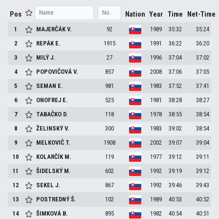
Pos
Nation
Year
Time
Net-Time
1
MAJERČÁK
V.
92
1989
35:32
35:24
2
REPÁK
E.
1915
1991
36:22
36:20
3
MILÝ
J.
27
1996
37:04
37:02
4
POPOVIČOVÁ
V.
857
2008
37:06
37:05
5
SEMAN
E.
981
1983
37:52
37:41
6
ONOFREJ
E.
525
1981
38:28
38:27
7
TABAČKO
D.
118
1978
38:55
38:54
8
ŽELINSKÝ
V.
300
1983
39:02
38:54
9
MELKOVIČ
T.
1908
2002
39:07
39:04
10
KOLARČÍK
M.
119
1977
39:12
39:11
11
ŠIDELSKÝ
M.
602
1992
39:19
39:12
12
SEKEL
J.
867
1992
39:46
39:43
13
POSTREDNÝ
Š.
102
1989
40:53
40:52
14
ŠIMKOVÁ
B.
895
1982
40:54
40:51