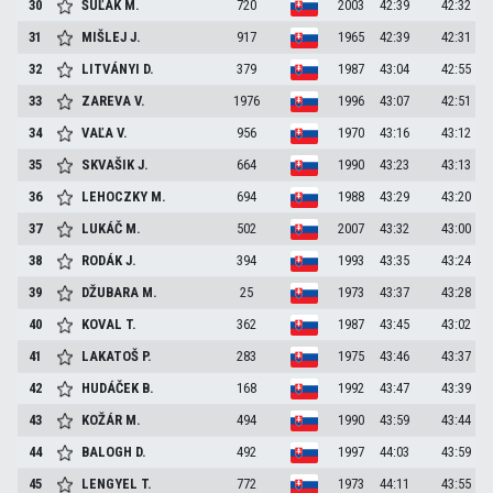
30
ŠUĽAK
M.
720
2003
42:39
42:32
31
MIŠLEJ
J.
917
1965
42:39
42:31
32
LITVÁNYI
D.
379
1987
43:04
42:55
33
ZAREVA
V.
1976
1996
43:07
42:51
34
VAĽA
V.
956
1970
43:16
43:12
35
SKVAŠIK
J.
664
1990
43:23
43:13
36
LEHOCZKY
M.
694
1988
43:29
43:20
37
LUKÁČ
M.
502
2007
43:32
43:00
38
RODÁK
J.
394
1993
43:35
43:24
39
DŽUBARA
M.
25
1973
43:37
43:28
40
KOVAL
T.
362
1987
43:45
43:02
41
LAKATOŠ
P.
283
1975
43:46
43:37
42
HUDÁČEK
B.
168
1992
43:47
43:39
43
KOŽÁR
M.
494
1990
43:59
43:44
44
BALOGH
D.
492
1997
44:03
43:59
45
LENGYEL
T.
772
1973
44:11
43:55