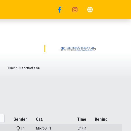
Timing:
SportSoft SK
Gender
Cat.
Time
Behind
| 1
MikroD | 1
5:14.4