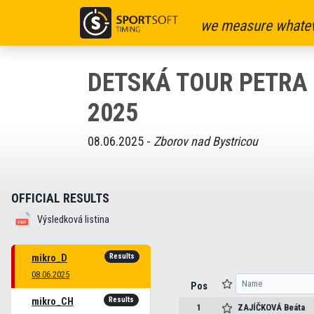
we measure whatev
DETSKÁ TOUR PETRA
2025
08.06.2025 -
Zborov nad Bystricou
OFFICIAL RESULTS
Výsledková listina
Results
mikro_D
08.06.2025
Pos
Results
mikro_CH
1
ZAJÍČKOVÁ
Beáta