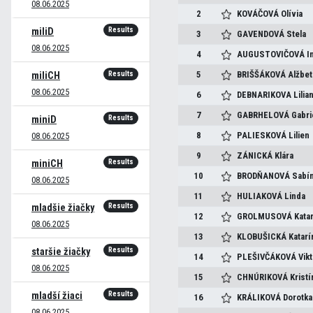
08.06.2025
2
KOVÁČOVÁ
Olívia
Results
miliD
3
GAVENDOVÁ
Stela
08.06.2025
4
AUGUSTOVIČOVÁ
I
Results
5
BRIŠŠÁKOVÁ
Alžbet
miliCH
08.06.2025
6
DEBNARIKOVA
Lilia
7
GABRHELOVÁ
Gabri
Results
miniD
8
PALIESKOVÁ
Lilien
08.06.2025
9
ZÁNICKÁ
Klára
Results
miniCH
10
BRODŇANOVÁ
Sabí
08.06.2025
11
HULIAKOVÁ
Linda
Results
mladšie žiačky
12
GROLMUSOVÁ
Kata
08.06.2025
13
KLOBUŠICKÁ
Katarí
Results
staršie žiačky
14
PLEŠIVČÁKOVÁ
Vikt
08.06.2025
15
CHNÚRIKOVÁ
Kristí
Results
mladší žiaci
16
KRÁLIKOVÁ
Dorotka
08.06.2025