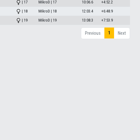
| 17
MikroD | 17
10:06.6
+4:52.2
| 18
MikroD | 18
12:03.4
+6:48.9
| 19
MikroD | 19
13:08.3
+7:53.9
1
Previous
Next