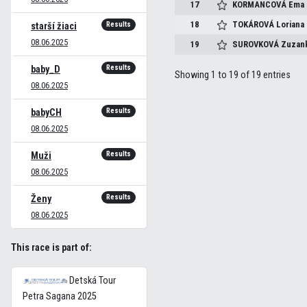
17
KORMANCOVÁ
Ema
18
TOKÁROVÁ
Loriana
Results
starší žiaci
08.06.2025
19
SUROVKOVÁ
Zuzan
Results
baby_D
Showing 1 to 19 of 19 entries
08.06.2025
Results
babyCH
08.06.2025
Results
Muži
08.06.2025
Results
Ženy
08.06.2025
This race is part of:
Detská Tour
Petra Sagana 2025