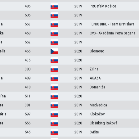
485
2019
PROefekt Košice
505
2019
na
563
2019
FENIX BIKE - Team Bratislava
ka
458
2019
CyS - Akadémia Petra Sagana
na
562
2019
ella
465
2020
Olomouc
435
2020
380
2019
Źilina
na
489
2019
AKAZA
418
2019
Domaniža
rína
511
2020
na
381
2019
Medvedica
ória
597
2019
Klokočov
na
556
2020
Ck Biking Raková
545
2019
Svište