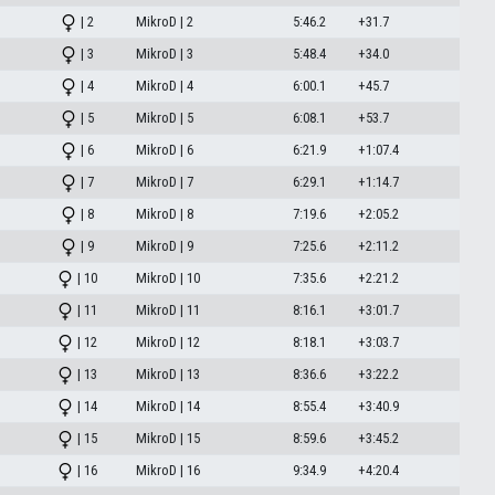
| 2
MikroD | 2
5:46.2
+31.7
| 3
MikroD | 3
5:48.4
+34.0
| 4
MikroD | 4
6:00.1
+45.7
| 5
MikroD | 5
6:08.1
+53.7
| 6
MikroD | 6
6:21.9
+1:07.4
| 7
MikroD | 7
6:29.1
+1:14.7
| 8
MikroD | 8
7:19.6
+2:05.2
| 9
MikroD | 9
7:25.6
+2:11.2
| 10
MikroD | 10
7:35.6
+2:21.2
| 11
MikroD | 11
8:16.1
+3:01.7
| 12
MikroD | 12
8:18.1
+3:03.7
| 13
MikroD | 13
8:36.6
+3:22.2
| 14
MikroD | 14
8:55.4
+3:40.9
| 15
MikroD | 15
8:59.6
+3:45.2
| 16
MikroD | 16
9:34.9
+4:20.4