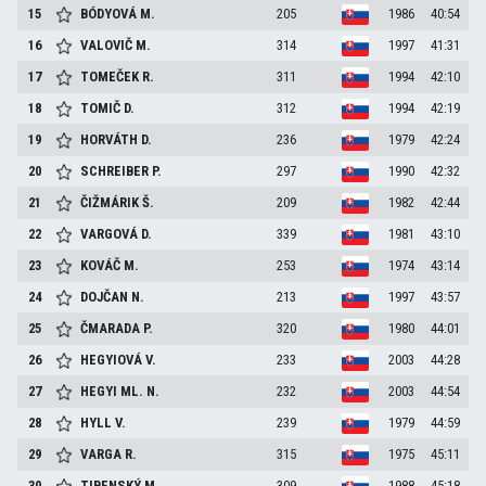
15
BÓDYOVÁ
M.
205
1986
40:54
16
VALOVIČ
M.
314
1997
41:31
17
TOMEČEK
R.
311
1994
42:10
18
TOMIČ
D.
312
1994
42:19
19
HORVÁTH
D.
236
1979
42:24
20
SCHREIBER
P.
297
1990
42:32
21
ČIŽMÁRIK
Š.
209
1982
42:44
22
VARGOVÁ
D.
339
1981
43:10
23
KOVÁČ
M.
253
1974
43:14
24
DOJČAN
N.
213
1997
43:57
25
ČMARADA
P.
320
1980
44:01
26
HEGYIOVÁ
V.
233
2003
44:28
27
HEGYI ML.
N.
232
2003
44:54
28
HYLL
V.
239
1979
44:59
29
VARGA
R.
315
1975
45:11
30
TIBENSKÝ
M.
309
1988
45:18