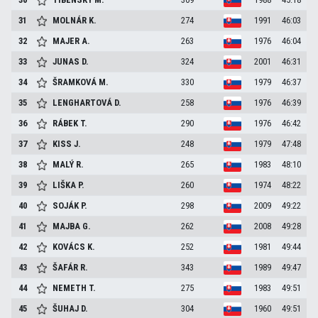
31
MOLNÁR
K.
274
1991
46:03
32
MAJER
A.
263
1976
46:04
33
JUNAS
D.
324
2001
46:31
34
ŠRAMKOVÁ
M.
330
1979
46:37
35
LENGHARTOVÁ
D.
258
1976
46:39
36
RÁBEK
T.
290
1976
46:42
37
KISS
J.
248
1979
47:48
38
MALÝ
R.
265
1983
48:10
39
LIŠKA
P.
260
1974
48:22
40
SOJÁK
P.
298
2009
49:22
41
MAJBA
G.
262
2008
49:28
42
KOVÁCS
K.
252
1981
49:44
43
ŠAFÁR
R.
343
1989
49:47
44
NEMETH
T.
275
1983
49:51
45
ŠUHAJ
D.
304
1960
49:51