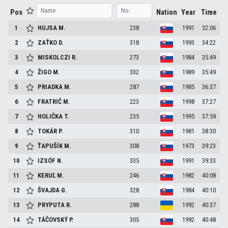
Pos
Nation
Year
Time
1
HUJSA
M.
238
1991
32:06
2
ZAŤKO
D.
318
1993
34:22
3
MISKOLCZI
R.
273
1984
35:49
4
ŽIGO
M.
332
1989
35:49
5
PRIADKA
M.
287
1985
36:37
6
FRATRIČ
M.
223
1998
37:27
7
HOLIČKA
T.
235
1995
37:59
8
TOKÁR
P.
310
1981
38:30
9
ŤAPUŠÍK
M.
308
1973
39:23
10
IZSÓF
N.
335
1991
39:33
11
KERUĽ
M.
246
1982
40:08
12
ŠVAJDA
G.
328
1984
40:10
13
PRYPUTA
R.
288
1992
40:37
14
TÁČOVSKÝ
P.
305
1992
40:48