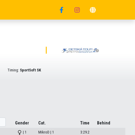
Timing:
SportSoft SK
Gender
Cat.
Time
Behind
| 1
MikroD | 1
3:29.2