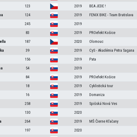
123
2019
BEA JEDE !
na
124
2019
FENIX BIKE - Team Bratislava
245
2019
83
2019
PROefekt Košice
ella
187
2020
Olomouc
tka
39
2019
CyS - Akadémia Petra Sagana
156
2019
Pata
na
54
2019
84
2019
PROefekt Košice
18
2019
Cyklistická tour
16
2019
Domaniza
258
2019
Spišská Nová Ves
130
2020
a
264
2019
MŠ Čierne Kľačany
197
2020