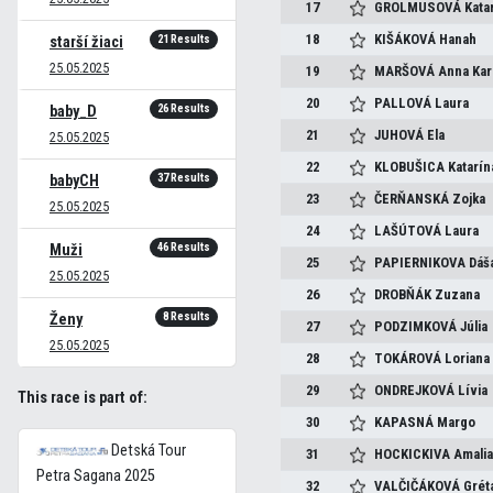
17
GROLMUSOVÁ
Kata
18
KIŠÁKOVÁ
Hanah
21 Results
starší žiaci
25.05.2025
19
MARŠOVÁ
Anna Kar
20
PALLOVÁ
Laura
26 Results
baby_D
21
JUHOVÁ
Ela
25.05.2025
22
KLOBUŠICA
Katarín
37 Results
babyCH
23
ČERŇANSKÁ
Zojka
25.05.2025
24
LAŠÚTOVÁ
Laura
46 Results
Muži
25
PAPIERNIKOVA
Dáš
25.05.2025
26
DROBŇÁK
Zuzana
8 Results
Ženy
27
PODZIMKOVÁ
Júlia
25.05.2025
28
TOKÁROVÁ
Loriana
29
ONDREJKOVÁ
Lívia
This race is part of:
30
KAPASNÁ
Margo
Detská Tour
31
HOCKICKIVA
Amali
Petra Sagana 2025
32
VALČIČÁKOVÁ
Grét