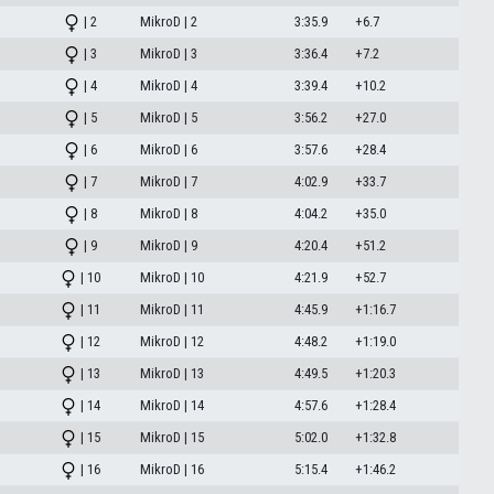
| 2
MikroD | 2
3:35.9
+6.7
| 3
MikroD | 3
3:36.4
+7.2
| 4
MikroD | 4
3:39.4
+10.2
| 5
MikroD | 5
3:56.2
+27.0
| 6
MikroD | 6
3:57.6
+28.4
| 7
MikroD | 7
4:02.9
+33.7
| 8
MikroD | 8
4:04.2
+35.0
| 9
MikroD | 9
4:20.4
+51.2
| 10
MikroD | 10
4:21.9
+52.7
| 11
MikroD | 11
4:45.9
+1:16.7
| 12
MikroD | 12
4:48.2
+1:19.0
| 13
MikroD | 13
4:49.5
+1:20.3
| 14
MikroD | 14
4:57.6
+1:28.4
| 15
MikroD | 15
5:02.0
+1:32.8
| 16
MikroD | 16
5:15.4
+1:46.2