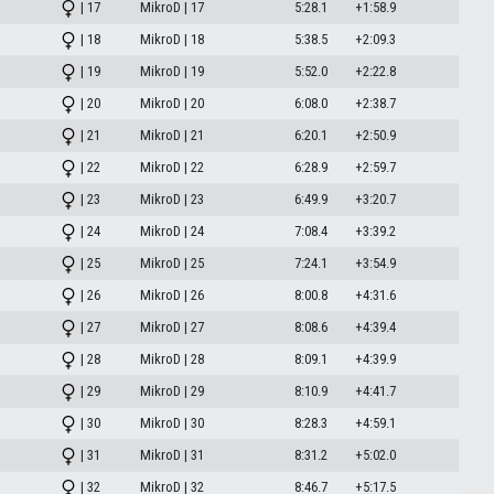
| 17
MikroD | 17
5:28.1
+1:58.9
| 18
MikroD | 18
5:38.5
+2:09.3
| 19
MikroD | 19
5:52.0
+2:22.8
| 20
MikroD | 20
6:08.0
+2:38.7
| 21
MikroD | 21
6:20.1
+2:50.9
| 22
MikroD | 22
6:28.9
+2:59.7
| 23
MikroD | 23
6:49.9
+3:20.7
| 24
MikroD | 24
7:08.4
+3:39.2
| 25
MikroD | 25
7:24.1
+3:54.9
| 26
MikroD | 26
8:00.8
+4:31.6
| 27
MikroD | 27
8:08.6
+4:39.4
| 28
MikroD | 28
8:09.1
+4:39.9
| 29
MikroD | 29
8:10.9
+4:41.7
| 30
MikroD | 30
8:28.3
+4:59.1
| 31
MikroD | 31
8:31.2
+5:02.0
| 32
MikroD | 32
8:46.7
+5:17.5