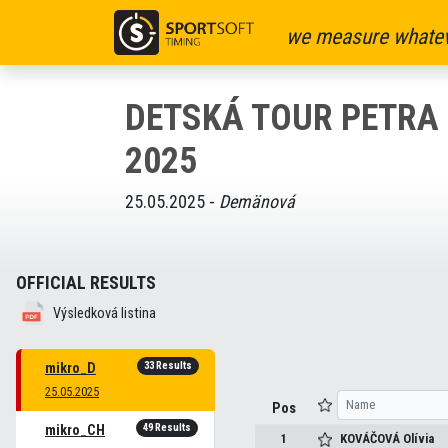
we measure whatev
DETSKÁ TOUR PETRA
2025
25.05.2025 -
Demänová
OFFICIAL RESULTS
Výsledková listina
33 Results
mikro_D
25.05.2025
Pos
49 Results
mikro_CH
1
KOVÁČOVÁ
Olívia