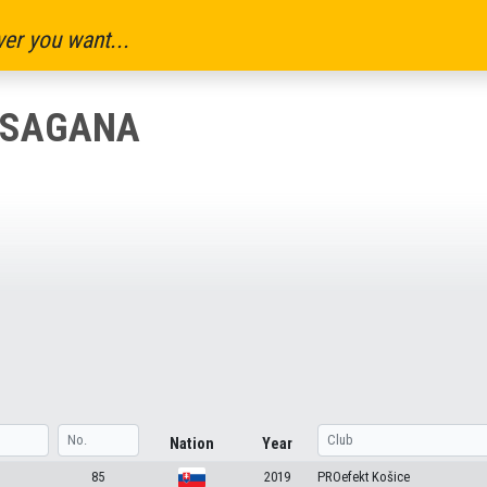
er you want...
 SAGANA
Nation
Year
85
2019
PROefekt Košice