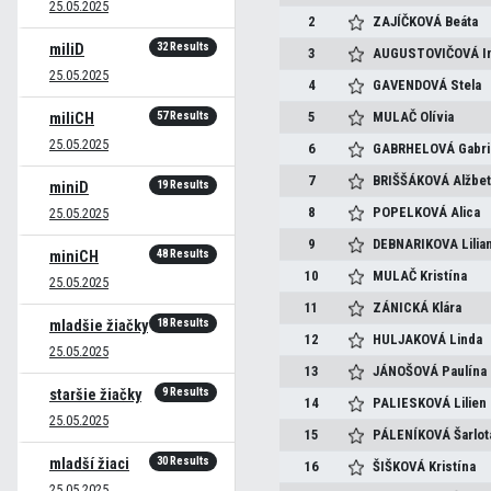
25.05.2025
2
ZAJÍČKOVÁ
Beáta
32 Results
miliD
3
AUGUSTOVIČOVÁ
I
25.05.2025
4
GAVENDOVÁ
Stela
57 Results
5
MULAČ
Olívia
miliCH
25.05.2025
6
GABRHELOVÁ
Gabri
7
BRIŠŠÁKOVÁ
Alžbe
19 Results
miniD
8
POPELKOVÁ
Alica
25.05.2025
9
DEBNARIKOVA
Lilia
48 Results
miniCH
10
MULAČ
Kristína
25.05.2025
11
ZÁNICKÁ
Klára
18 Results
mladšie žiačky
12
HULJAKOVÁ
Linda
25.05.2025
13
JÁNOŠOVÁ
Paulína
9 Results
staršie žiačky
14
PALIESKOVÁ
Lilien
25.05.2025
15
PÁLENÍKOVÁ
Šarlot
30 Results
mladší žiaci
16
ŠIŠKOVÁ
Kristína
25.05.2025