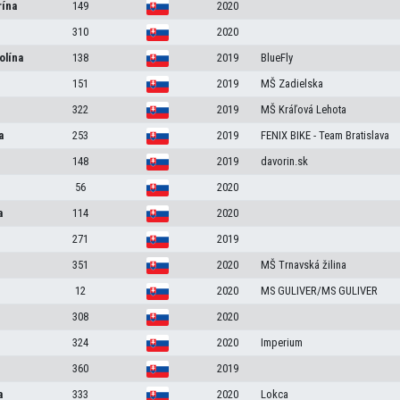
rína
149
2020
310
2020
olína
138
2019
BlueFly
151
2019
MŠ Zadielska
322
2019
MŠ Kráľová Lehota
a
253
2019
FENIX BIKE - Team Bratislava
148
2019
davorin.sk
56
2020
a
114
2020
271
2019
351
2020
MŠ Trnavská žilina
12
2020
MS GULIVER/MS GULIVER
308
2020
324
2020
Imperium
a
360
2019
a
333
2020
Lokca