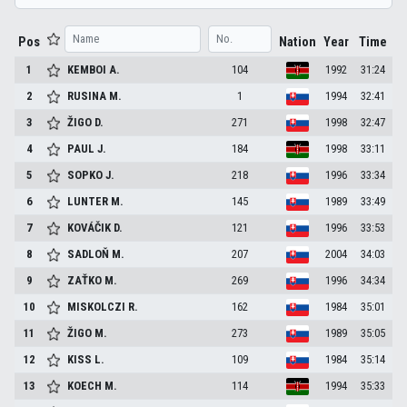
Pos
Nation
Year
Time
1
KEMBOI
A.
104
1992
31:24
2
RUSINA
M.
1
1994
32:41
3
ŽIGO
D.
271
1998
32:47
4
PAUL
J.
184
1998
33:11
5
SOPKO
J.
218
1996
33:34
6
LUNTER
M.
145
1989
33:49
7
KOVÁČIK
D.
121
1996
33:53
8
SADLOŇ
M.
207
2004
34:03
9
ZAŤKO
M.
269
1996
34:34
10
MISKOLCZI
R.
162
1984
35:01
11
ŽIGO
M.
273
1989
35:05
12
KISS
L.
109
1984
35:14
13
KOECH
M.
114
1994
35:33