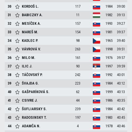
30
KORDOŠ
L.
117
1984
39:00
31
BABICZKY
A.
11
1982
39:13
32
MESÍČEK
A.
157
1993
39:27
33
MAREŠ
M.
154
1981
39:37
34
KADLEC
P.
98
1965
39:40
35
VÁVROVÁ
V.
263
1998
39:51
36
MILO
M.
161
1976
39:57
37
ILIC
J.
90
1997
39:59
38
TÁČOVSKÝ
P.
242
1992
40:01
39
ŠVAJDA
G.
223
1984
40:12
40
GAŠPARÍKOVÁ
S.
62
1999
40:13
41
CSIVRE
J.
44
1986
40:35
42
ŠUFLIARSKY
S.
239
1984
40:42
43
RADOSINSKY
T.
197
1983
40:45
44
ADAMČA
N.
4
1978
40:46