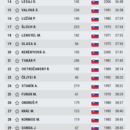
14
LESAJ
O.
143
2006
36:48
15
VALOVÁ
S.
254
1991
36:58
16
LUŽÁK
P.
146
1983
37:29
17
ŠLÚCH
R.
235
1975
37:34
18
LENGYEL
M.
142
1971
37:35
19
GLASA
A.
66
1975
37:36
20
KERÉNYIOVÁ
G.
105
2003
37:41
21
TOKÁR
P.
246
1981
37:43
22
OSTROŽANSKY
R.
182
1989
38:14
23
ČEJTEI
R.
46
1992
38:20
24
STANÍK
A.
219
1997
38:22
25
FURÁR
M.
61
1970
38:29
26
ONDRUŠ
P.
179
1980
38:37
27
KRÁĽ
M.
125
1993
38:40
28
KORMOS
M.
119
1985
38:43
29
GONDA
J.
67
1985
38:45