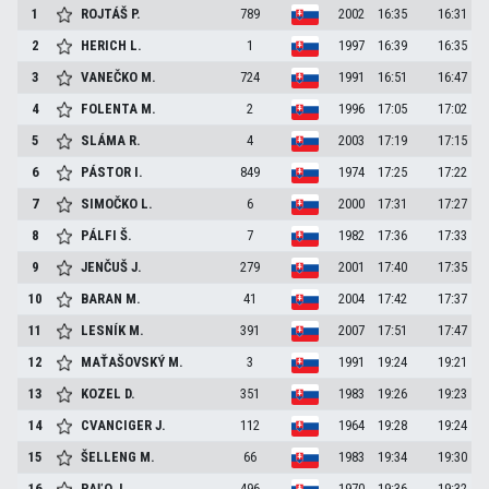
1
ROJTÁŠ
P.
789
2002
16:35
16:31
2
HERICH
L.
1
1997
16:39
16:35
3
VANEČKO
M.
724
1991
16:51
16:47
4
FOLENTA
M.
2
1996
17:05
17:02
5
SLÁMA
R.
4
2003
17:19
17:15
6
PÁSTOR
I.
849
1974
17:25
17:22
7
SIMOČKO
L.
6
2000
17:31
17:27
8
PÁLFI
Š.
7
1982
17:36
17:33
9
JENČUŠ
J.
279
2001
17:40
17:35
10
BARAN
M.
41
2004
17:42
17:37
11
LESNÍK
M.
391
2007
17:51
17:47
12
MAŤAŠOVSKÝ
M.
3
1991
19:24
19:21
13
KOZEL
D.
351
1983
19:26
19:23
14
CVANCIGER
J.
112
1964
19:28
19:24
15
ŠELLENG
M.
66
1983
19:34
19:30
16
PAĽO
J.
496
1970
19:36
19:32