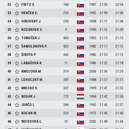
32
FRITZ
S.
186
1987
21:00
20:54
33
HENČEK
E.
233
1992
21:09
21:03
34
GIŇOVSKÝ
J.
200
1998
21:11
21:04
35
KOZÁKOVÁ
V.
9
1990
21:12
21:09
36
TOMEČEK
J.
865
1965
21:15
21:10
37
ŠAMULÁKOVÁ
P.
823
1982
21:17
21:12
38
ŠIROTA
P.
642
1982
21:20
21:12
39
LABAŠOVÁ
K.
11
1983
21:22
21:18
40
KMECOVÁ
M.
319
2006
21:36
21:29
41
LEHOCZKÝ
M.
387
1988
21:37
21:31
42
BRECKO
S.
307
1999
21:41
21:33
43
BOGÁR
J.
772
1964
21:42
21:36
44
JURČO
L.
284
1992
21:43
21:37
45
KOCAN
M.
323
1973
21:46
21:40
46
WEISSOVÁ
Ľ.
10
2002
21:48
21:44