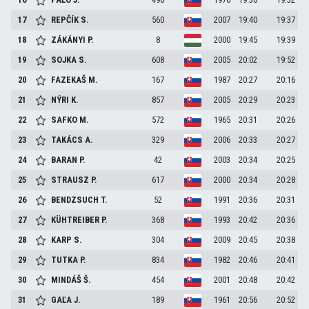
17
REPČÍK
S.
560
2007
19:40
19:37
18
ZÁKÁNYI
P.
8
2000
19:45
19:39
19
SOJKA
S.
608
2005
20:02
19:52
20
FAZEKAŠ
M.
167
1987
20:27
20:16
21
NÝRI
K.
857
2005
20:29
20:23
22
SAFKO
M.
572
1965
20:31
20:26
23
TAKÁCS
A.
329
2006
20:33
20:27
24
BARAN
P.
42
2003
20:34
20:25
25
STRAUSZ
P.
617
2000
20:34
20:28
26
BENDZSUCH
T.
52
1991
20:36
20:31
27
KÜHTREIBER
P.
368
1993
20:42
20:36
28
KARP
S.
304
2009
20:45
20:38
29
TUTKA
P.
834
1982
20:46
20:41
30
MINDÁŠ
Š.
454
2001
20:48
20:42
31
GAĽA
J.
189
1961
20:56
20:52