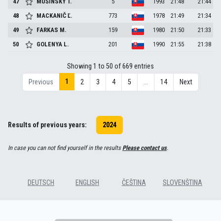
47
MUŠINSKÝ
T.
5
1993
21:48
21:44
48
MACKANIČ
Ľ.
773
1978
21:49
21:34
49
FARKAS
M.
159
1980
21:50
21:33
50
GOLENYA
L.
201
1990
21:55
21:38
Showing 1 to 50 of 669 entries
1
Previous
2
3
4
5
…
14
Next
Results of previous years:
2024
In case you can not find yourself in the results
Please contact us
.
DEUTSCH
ENGLISH
ČEŠTINA
SLOVENŠTINA