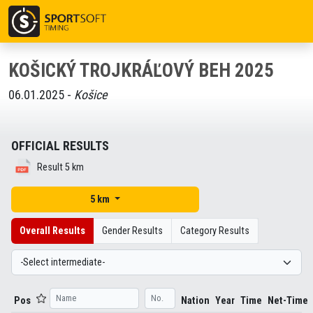
KOŠICKÝ TROJKRÁĽOVÝ BEH 2025
06.01.2025 -
Košice
OFFICIAL RESULTS
Result 5 km
5 km
Overall Results
Gender Results
Category Results
Pos
Nation
Year
Time
Net-Time