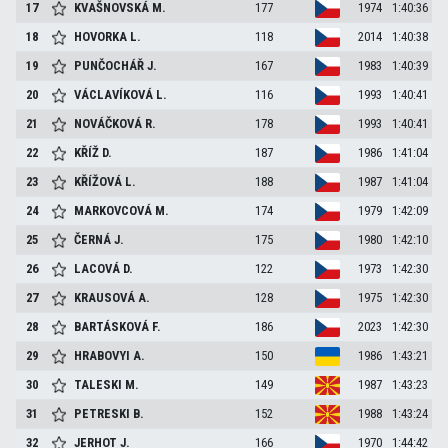
17
KVAŠNOVSKÁ
M.
177
1974
1:40:36
18
HOVORKA
L.
118
2014
1:40:38
19
PUNČOCHÁŘ
J.
167
1983
1:40:39
20
VÁCLAVÍKOVÁ
L.
116
1993
1:40:41
21
NOVÁČKOVÁ
R.
178
1993
1:40:41
22
KŘÍŽ
D.
187
1986
1:41:04
23
KŘÍŽOVÁ
L.
188
1987
1:41:04
24
MARKOVCOVÁ
M.
174
1979
1:42:09
25
ČERNÁ
J.
175
1980
1:42:10
26
LACOVÁ
D.
122
1973
1:42:30
27
KRAUSOVÁ
A.
128
1975
1:42:30
28
BARTÁSKOVÁ
F.
186
2023
1:42:30
29
HRABOVYI
A.
150
1986
1:43:21
30
TALESKI
M.
149
1987
1:43:23
31
PETRESKI
B.
152
1988
1:43:24
32
JERHOT
J.
166
1970
1:44:42