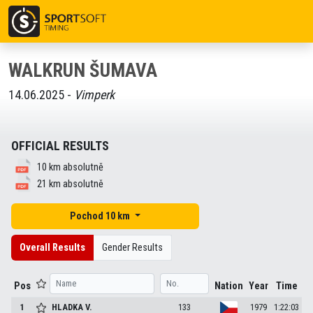
WALKRUN ŠUMAVA
14.06.2025 -
Vimperk
OFFICIAL RESULTS
10 km absolutně
21 km absolutně
Pochod 10 km
Overall Results
Gender Results
Pos
Nation
Year
Time
1
HLADKA
V.
133
1979
1:22:03