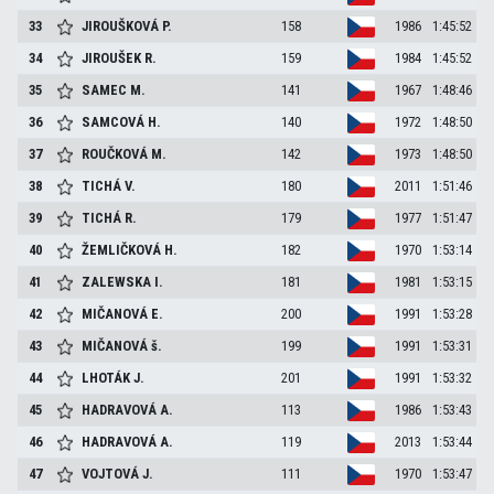
33
JIROUŠKOVÁ
P.
158
1986
1:45:52
34
JIROUŠEK
R.
159
1984
1:45:52
35
SAMEC
M.
141
1967
1:48:46
36
SAMCOVÁ
H.
140
1972
1:48:50
37
ROUČKOVÁ
M.
142
1973
1:48:50
38
TICHÁ
V.
180
2011
1:51:46
39
TICHÁ
R.
179
1977
1:51:47
40
ŽEMLIČKOVÁ
H.
182
1970
1:53:14
41
ZALEWSKA
I.
181
1981
1:53:15
42
MIČANOVÁ
E.
200
1991
1:53:28
43
MIČANOVÁ
š.
199
1991
1:53:31
44
LHOTÁK
J.
201
1991
1:53:32
45
HADRAVOVÁ
A.
113
1986
1:53:43
46
HADRAVOVÁ
A.
119
2013
1:53:44
47
VOJTOVÁ
J.
111
1970
1:53:47