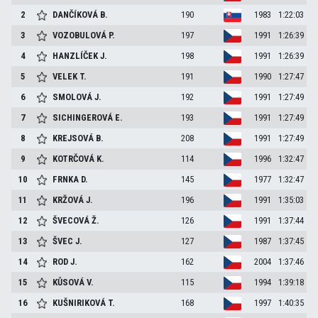
2
DANČÍKOVÁ
B.
190
1983
1:22:03
3
VOZOBULOVÁ
P.
197
1991
1:26:39
4
HANZLÍČEK
J.
198
1991
1:26:39
5
VELEK
T.
191
1990
1:27:47
6
SMOLOVÁ
J.
192
1991
1:27:49
7
SICHINGEROVÁ
E.
193
1991
1:27:49
8
KREJSOVÁ
B.
208
1991
1:27:49
9
KOTRČOVÁ
K.
114
1996
1:32:47
10
FRNKA
D.
145
1977
1:32:47
11
KRŽOVÁ
J.
196
1991
1:35:03
12
ŠVECOVÁ
Ž.
126
1991
1:37:44
13
ŠVEC
J.
127
1987
1:37:45
14
ROD
J.
162
2004
1:37:46
15
KŮSOVÁ
V.
115
1994
1:39:18
16
KUŠNIRIKOVÁ
T.
168
1997
1:40:35