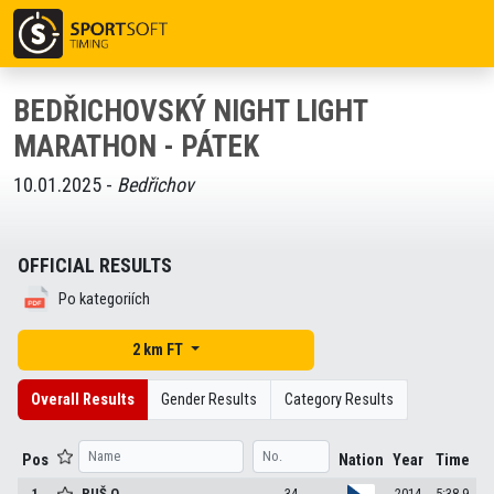
BEDŘICHOVSKÝ NIGHT LIGHT
MARATHON - PÁTEK
10.01.2025 -
Bedřichov
OFFICIAL RESULTS
Po kategoriích
2 km FT
Overall Results
Gender Results
Category Results
Pos
Nation
Year
Time
1
PUŠ
O.
34
2014
5:38.9