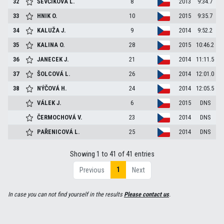
32
ŠEVČÍKOVÁ
L.
8
2013
9:34.7
33
HNIK
O.
10
2015
9:35.7
34
KALUŽA
J.
9
2014
9:52.2
35
KALINA
O.
28
2015
10:46.2
36
JANECEK
J.
21
2014
11:11.5
37
ŠOLCOVÁ
L.
26
2014
12:01.0
38
NÝČOVÁ
H.
24
2014
12:05.5
VÁLEK
J.
6
2015
DNS
ČERMOCHOVÁ
V.
23
2014
DNS
PAŘENICOVÁ
L.
25
2014
DNS
Showing 1 to 41 of 41 entries
1
Previous
Next
In case you can not find yourself in the results
Please contact us
.