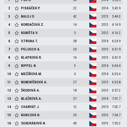
2
PISKÁČEK
P.
22
2014
5:43.9
3
BALEJ
O.
42
2013
5:44.3
4
KORDAČOVÁ
Z.
14
2012
6:14.9
5
KUBIŠTA
V.
5
2012
6:16.2
6
STRUNA
T.
38
2014
6:24.9
7
PELOUCH
A.
20
2013
6:31.9
8
KLAPKOVÁ
R.
16
2013
6:32.9
9
RIPPEL
N.
3
2014
6:34.4
10
MEČÍŘOVÁ
M.
4
2014
6:35.4
11
BUBENÍČKOVÁ
A.
27
2013
6:35.8
12
ŠKODOVÁ
A.
18
2013
6:57.2
13
BLAŽKOVÁ
A.
37
2014
7:01.7
14
CHARVÁT
J.
12
2015
7:02.7
15
KUNCOVÁ
N.
35
2013
7:04.7
16
SEKERÁKOVÁ
N.
40
2013
7:05.2