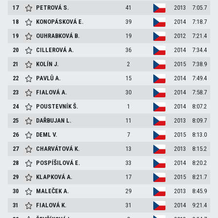
17
PETROVÁ
S.
41
2013
7:05.7
18
KONOPÁSKOVÁ
E.
39
2014
7:18.7
19
OUHRABKOVÁ
B.
19
2012
7:21.4
20
CILLEROVÁ
A.
36
2014
7:34.4
21
KOLÍN
J.
2
2015
7:38.9
22
PAVLŮ
A.
15
2014
7:49.4
23
FIALOVÁ
A.
30
2014
7:58.7
24
POUSTEVNÍK
Š.
1
2014
8:07.2
25
DAŘBUJAN
L.
11
2013
8:09.7
26
DEML
V.
7
2015
8:13.0
27
CHARVÁTOVÁ
K.
13
2013
8:15.2
28
POSPÍŠILOVÁ
E.
33
2014
8:20.2
29
KLAPKOVÁ
A.
17
2015
8:21.7
30
MALEČEK
A.
29
2013
8:45.9
31
FIALOVÁ
K.
31
2014
9:21.4