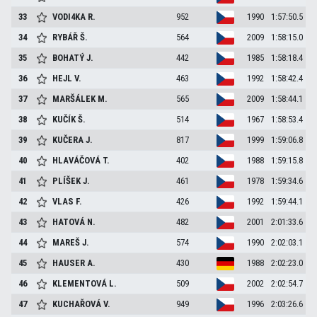
33
VODI4KA
R.
952
1990
1:57:50.5
34
RYBÁŘ
Š.
564
2009
1:58:15.0
35
BOHATÝ
J.
442
1985
1:58:18.4
36
HEJL
V.
463
1992
1:58:42.4
37
MARŠÁLEK
M.
565
2009
1:58:44.1
38
KUČÍK
Š.
514
1967
1:58:53.4
39
KUČERA
J.
817
1999
1:59:06.8
40
HLAVÁČOVÁ
T.
402
1988
1:59:15.8
41
PLÍŠEK
J.
461
1978
1:59:34.6
42
VLAS
F.
426
1992
1:59:44.1
43
HATOVÁ
N.
482
2001
2:01:33.6
44
MAREŠ
J.
574
1990
2:02:03.1
45
HAUSER
A.
430
1988
2:02:23.0
46
KLEMENTOVÁ
L.
509
2002
2:02:54.7
47
KUCHAŘOVÁ
V.
949
1996
2:03:26.6