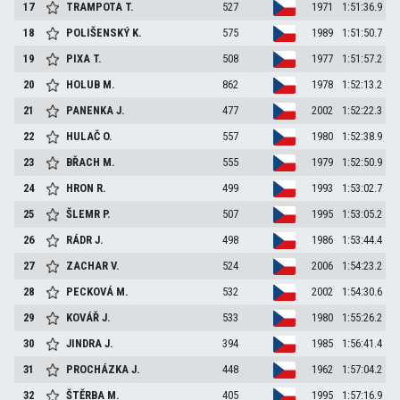
17
TRAMPOTA
T.
527
1971
1:51:36.9
18
POLIŠENSKÝ
K.
575
1989
1:51:50.7
19
PIXA
T.
508
1977
1:51:57.2
20
HOLUB
M.
862
1978
1:52:13.2
21
PANENKA
J.
477
2002
1:52:22.3
22
HULAČ
O.
557
1980
1:52:38.9
23
BŘACH
M.
555
1979
1:52:50.9
24
HRON
R.
499
1993
1:53:02.7
25
ŠLEMR
P.
507
1995
1:53:05.2
26
RÁDR
J.
498
1986
1:53:44.4
27
ZACHAR
V.
524
2006
1:54:23.2
28
PECKOVÁ
M.
532
2002
1:54:30.6
29
KOVÁŘ
J.
533
1980
1:55:26.2
30
JINDRA
J.
394
1985
1:56:41.4
31
PROCHÁZKA
J.
448
1962
1:57:04.2
32
ŠTĚRBA
M.
405
1995
1:57:16.9