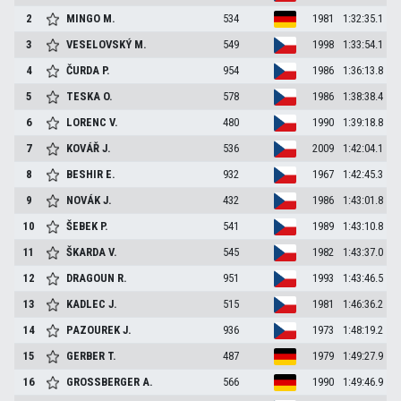
2
MINGO
M.
534
1981
1:32:35.1
3
VESELOVSKÝ
M.
549
1998
1:33:54.1
4
ČURDA
P.
954
1986
1:36:13.8
5
TESKA
O.
578
1986
1:38:38.4
6
LORENC
V.
480
1990
1:39:18.8
7
KOVÁŘ
J.
536
2009
1:42:04.1
8
BESHIR
E.
932
1967
1:42:45.3
9
NOVÁK
J.
432
1986
1:43:01.8
10
ŠEBEK
P.
541
1989
1:43:10.8
11
ŠKARDA
V.
545
1982
1:43:37.0
12
DRAGOUN
R.
951
1993
1:43:46.5
13
KADLEC
J.
515
1981
1:46:36.2
14
PAZOUREK
J.
936
1973
1:48:19.2
15
GERBER
T.
487
1979
1:49:27.9
16
GROSSBERGER
A.
566
1990
1:49:46.9