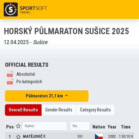
HORSKÝ PŮLMARATON SUŠICE 2025
12.04.2025 -
Sušice
OFFICIAL RESULTS
Absolutně
Po kategoriích
Půlmaraton 21,1 km
Overall Results
Gender Results
Category Results
Pos
Nation
Year
Time
1
MATĚJOVIČ
F.
551
2002
1:30:10.9