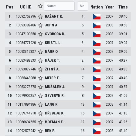
Pos
UCI ID
Nation
Year
Time
1
10092752996
BAŽANT
K.
1
2007
38:40
2
10093382486
JOHN
A.
6
2008
38:58
3
10047109850
SVOBODA
D.
5
2008
39:01
4
10084771920
KRISTL
L.
3
2007
39:04
5
10093319337
NÁGR
O.
4
2007
39:06
6
10083492833
HÁJEK
T.
2
2007
40:27
7
10093077746
ŽITNÝ
A.
14
2008
40:30
8
10085448088
MEIER
T.
7
2007
40:40
9
10063272575
MUŠÁLEK
J.
9
2007
40:57
10
10079906257
SEVERYN
R.
8
2007
41:09
11
10117894386
LANG
R.
13
2008
41:14
12
10059744910
HŘEBEJK
D.
15
2007
43:10
13
10066694655
HOFMAN
E.
12
2007
43:26
14
10092572942
REK
P.
16
2008
43:40