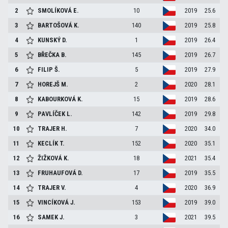
2
SMOLÍKOVÁ
E.
10
2019
25.6
3
BARTOŠOVÁ
K.
140
2019
25.8
4
KUNSKÝ
D.
1
2019
26.4
5
BŘEČKA
B.
145
2019
26.7
6
FILIP
Š.
5
2019
27.9
7
HOREJŠ
M.
2
2020
28.1
8
KABOURKOVÁ
K.
15
2019
28.6
9
PAVLÍČEK
L.
142
2019
29.8
10
TRAJER
H.
7
2020
34.0
11
KECLÍK
T.
152
2020
35.1
12
ŽIŽKOVÁ
K.
18
2021
35.4
13
FRUHAUFOVÁ
D.
17
2019
35.5
14
TRAJER
V.
4
2020
36.9
15
VINCÍKOVÁ
J.
153
2019
39.0
16
SAMEK
J.
3
2021
39.5