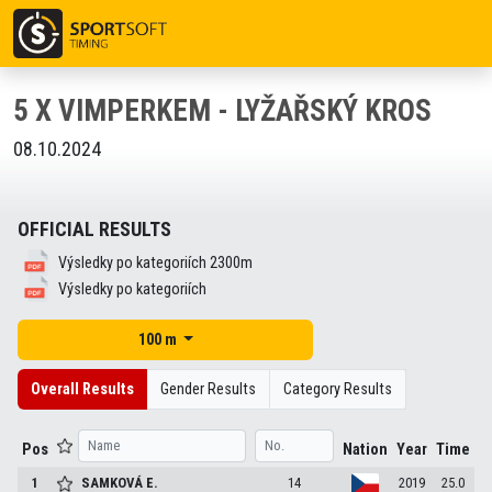
5 X VIMPERKEM - LYŽAŘSKÝ KROS
08.10.2024
OFFICIAL RESULTS
Výsledky po kategoriích 2300m
Výsledky po kategoriích
100 m
Overall Results
Gender Results
Category Results
Pos
Nation
Year
Time
1
SAMKOVÁ
E.
14
2019
25.0