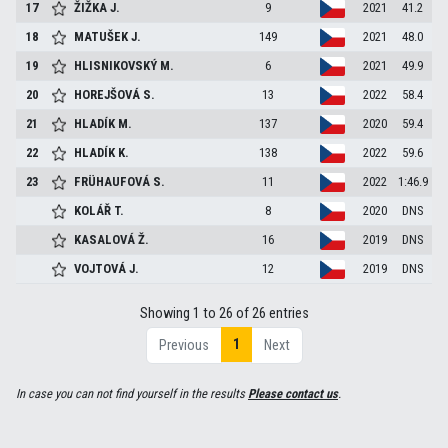
17
ŽIŽKA
J.
9
2021
41.2
18
MATUŠEK
J.
149
2021
48.0
19
HLISNIKOVSKÝ
M.
6
2021
49.9
20
HOREJŠOVÁ
S.
13
2022
58.4
21
HLADÍK
M.
137
2020
59.4
22
HLADÍK
K.
138
2022
59.6
23
FRÜHAUFOVÁ
S.
11
2022
1:46.9
KOLÁŘ
T.
8
2020
DNS
KASALOVÁ
Ž.
16
2019
DNS
VOJTOVÁ
J.
12
2019
DNS
Showing 1 to 26 of 26 entries
1
Previous
Next
In case you can not find yourself in the results
Please contact us
.