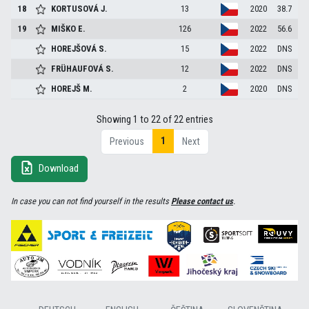
18
KORTUSOVÁ
J.
13
2020
38.7
19
MIŠKO
E.
126
2022
56.6
HOREJŠOVÁ
S.
15
2022
DNS
FRÜHAUFOVÁ
S.
12
2022
DNS
HOREJŠ
M.
2
2020
DNS
Showing 1 to 22 of 22 entries
1
Previous
Next
Download
In case you can not find yourself in the results
Please contact us
.