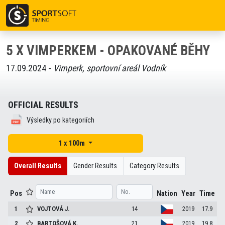
5 X VIMPERKEM - OPAKOVANÉ BĚHY
17.09.2024 -
Vimperk, sportovní areál Vodník
OFFICIAL RESULTS
Výsledky po kategoriích
1 x 100m
Overall Results
Gender Results
Category Results
Pos
Nation
Year
Time
1
VOJTOVÁ
J.
14
2019
17.9
2
BARTOŠOVÁ
K.
21
2019
19.8