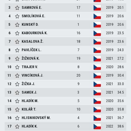
3
SAMKOVÁ
E.
17
2019
20.1
4
SMOLÍKOVÁ
E.
11
2019
20.6
5
KUNSKÝ
D.
1
2019
20.6
6
KABOURKOVÁ
K.
16
2019
23.5
7
KASALOVA
Ž.
18
2019
23.6
8
PAVLÍČEK
L.
7
2019
24.3
9
ŽIŽKOVÁ
K.
19
2021
27.2
10
TRAJER
V.
8
2020
28.6
11
VINCÍKOVÁ
J.
20
2019
30.4
12
ŽIŽKA
J.
9
2021
33.0
13
SAMEK
J.
3
2021
34.5
14
HLADÍK
M.
5
2020
35.6
15
KOLÁŘ
T.
10
2020
35.8
16
HLISNIKOVSKÝ
M.
4
2021
36.7
17
HLADÍK
K.
6
2022
38.6