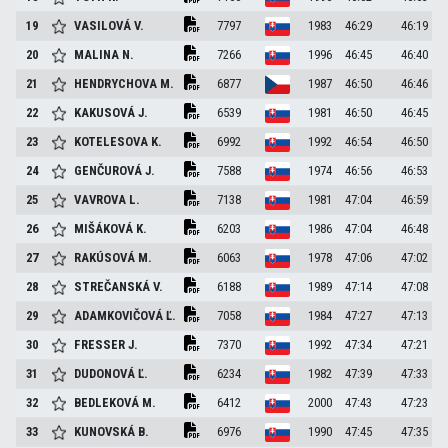
19
VASILOVÁ
V.
7797
1983
46:29
46:19
20
MALINA
N.
7266
1996
46:45
46:40
21
HENDRYCHOVA
M.
6877
1987
46:50
46:46
22
KAKUSOVÁ
J.
6539
1981
46:50
46:45
23
KOTELESOVA
K.
6992
1992
46:54
46:50
24
GENČUROVÁ
J.
7588
1974
46:56
46:53
25
VAVROVA
L.
7138
1981
47:04
46:59
26
MIŠÁKOVÁ
K.
6203
1986
47:04
46:48
27
RAKÚSOVÁ
M.
6063
1978
47:06
47:02
28
STREČANSKÁ
V.
6188
1989
47:14
47:08
29
ADAMKOVIČOVÁ
Ľ.
7058
1984
47:27
47:13
30
FRESSER
J.
7370
1992
47:34
47:21
31
DUDONOVÁ
Ľ.
6234
1982
47:39
47:33
32
BEDLEKOVÁ
M.
6412
2000
47:43
47:23
33
KUNOVSKÁ
B.
6976
1990
47:45
47:35