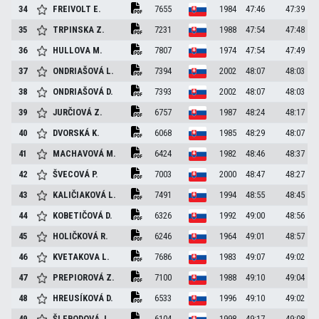
34
FREIVOLT
E.
7655
1984
47:46
47:39
35
TRPINSKA
Z.
7231
1988
47:54
47:48
36
HULLOVA
M.
7807
1974
47:54
47:49
37
ONDRIAŠOVÁ
L.
7394
2002
48:07
48:03
38
ONDRIAŠOVÁ
D.
7393
2002
48:07
48:03
39
JURČIOVÁ
Z.
6757
1987
48:24
48:17
40
DVORSKÁ
K.
6068
1985
48:29
48:07
41
MACHAVOVÁ
M.
6424
1982
48:46
48:37
42
ŠVECOVÁ
P.
7003
2000
48:47
48:27
43
KALIČIAKOVÁ
L.
7491
1994
48:55
48:45
44
KOBETIČOVÁ
D.
6326
1992
49:00
48:56
45
HOLIČKOVÁ
R.
6246
1964
49:01
48:57
46
KVETAKOVA
L.
7686
1983
49:07
49:02
47
PREPIOROVÁ
Z.
7100
1988
49:10
49:04
48
HREUSÍKOVÁ
D.
6533
1996
49:10
49:02
49
ŠLEBODOVÁ
J.
6104
1998
49:17
49:08