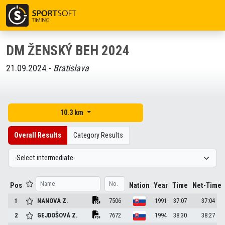
DM ŽENSKÝ BEH 2024
21.09.2024 -
Bratislava
10.3 km
Overall Results
Category Results
Pos
Nation
Year
Time
Net-Time
1
NANOVA
Z.
7506
1991
37:07
37:04
2
GEJDOŠOVÁ
Z.
7672
1994
38:30
38:27