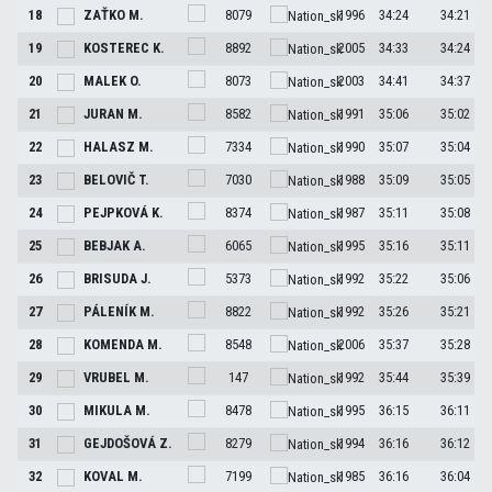
18
ZAŤKO
M.
8079
1996
34:24
34:21
19
KOSTEREC
K.
8892
2005
34:33
34:24
20
MALEK
O.
8073
2003
34:41
34:37
21
JURAN
M.
8582
1991
35:06
35:02
22
HALASZ
M.
7334
1990
35:07
35:04
23
BELOVIČ
T.
7030
1988
35:09
35:05
24
PEJPKOVÁ
K.
8374
1987
35:11
35:08
25
BEBJAK
A.
6065
1995
35:16
35:11
26
BRISUDA
J.
5373
1992
35:22
35:06
27
PÁLENÍK
M.
8822
1992
35:26
35:21
28
KOMENDA
M.
8548
2006
35:37
35:28
29
VRUBEL
M.
147
1992
35:44
35:39
30
MIKULA
M.
8478
1995
36:15
36:11
31
GEJDOŠOVÁ
Z.
8279
1994
36:16
36:12
32
KOVAL
M.
7199
1985
36:16
36:04