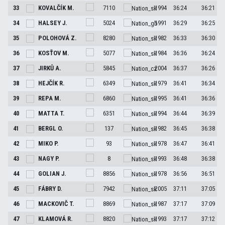
33
KOVALČÍK
M.
7110
1994
36:24
36:21
34
HALSEY
J.
5024
1991
36:29
36:25
35
POLOHOVÁ
Z.
8280
1982
36:33
36:30
36
KOSŤOV
M.
5077
1984
36:36
36:24
37
JIRKŮ
A.
5845
2004
36:37
36:26
38
HEJČÍK
R.
6349
1979
36:41
36:34
39
REPA
M.
6860
1995
36:41
36:36
40
MATTA
T.
6351
1994
36:44
36:39
41
BERGL
O.
137
1982
36:45
36:38
42
MIKO
P.
93
1978
36:47
36:41
43
NAGY
P.
8
1993
36:48
36:38
44
GOLIAN
J.
8856
1978
36:56
36:51
45
FÁBRY
D.
7942
2005
37:11
37:05
46
MACKOVIČ
T.
8869
1987
37:17
37:09
47
KLAMOVÁ
R.
8820
1993
37:17
37:12