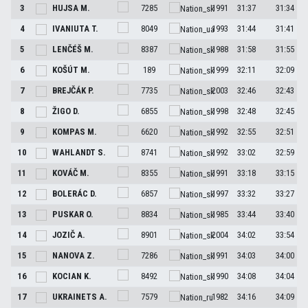
3
HUJSA
M.
7285
1991
31:37
31:34
4
IVANIUTA
T.
8049
1993
31:44
31:41
5
LENČÉŠ
M.
8387
1988
31:58
31:55
6
KOŠÚT
M.
189
1999
32:11
32:09
7
BREJČÁK
P.
7735
2003
32:46
32:43
8
ŽIGO
D.
6855
1998
32:48
32:45
9
KOMPAS
M.
6620
1992
32:55
32:51
10
WAHLANDT
S.
8741
1992
33:02
32:59
11
KOVÁČ
M.
8355
1991
33:18
33:15
12
BOLERÁC
D.
6857
1997
33:32
33:27
13
PUSKAR
O.
8834
1985
33:44
33:40
14
JOZIČ
A.
8901
2004
34:02
33:54
15
NANOVA
Z.
7286
1991
34:03
34:00
16
KOCIAN
K.
8492
1990
34:08
34:04
17
UKRAINETS
A.
7579
1982
34:16
34:09