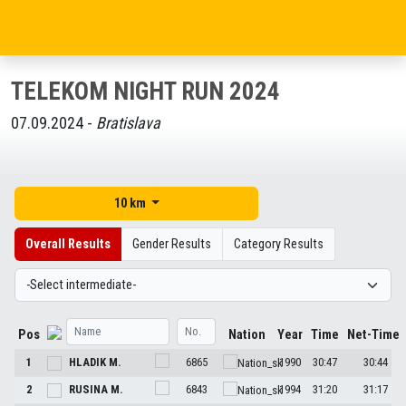
TELEKOM NIGHT RUN 2024
07.09.2024 -
Bratislava
10 km
Overall Results
Gender Results
Category Results
Pos
Nation
Year
Time
Net-Time
1
HLADIK
M.
6865
1990
30:47
30:44
2
RUSINA
M.
6843
1994
31:20
31:17