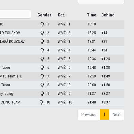
Gender
Cat.
Time
Behind
NG
| 1
WMŽ | 1
18:10
STO TOUŠKOV
| 2
WMŽ | 2
18:25
+14
LADÁ BOLESLAV
| 3
WMŽ | 3
18:31
+21
| 4
WMŽ | 4
18:44
+34
| 5
WMŽ | 5
19:34
+1:24
 Tábor
| 6
WMŽ | 6
19:48
+1:38
 MTB Team z.s.
| 7
WMŽ | 7
19:59
+1:49
 Tábor
| 8
WMŽ | 8
20:00
+1:50
y racing
| 9
WMŽ | 9
21:37
+3:27
YCLING TEAM
| 10
WMŽ | 10
21:48
+3:37
1
Previous
Next