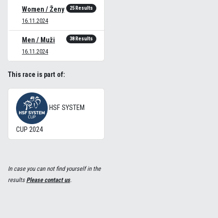
25 Results
Women / Ženy
16.11.2024
38 Results
Men / Muži
16.11.2024
This race is part of:
HSF SYSTEM
CUP 2024
In case you can not find yourself in the
results
Please contact us
.