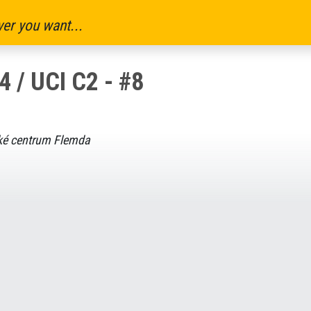
er you want...
/ UCI C2 - #8
ké centrum Flemda