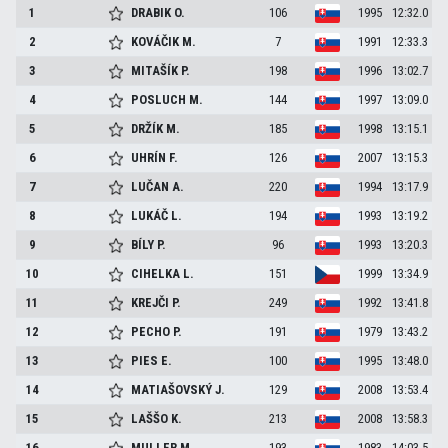
1
DRABIK
O.
106
1995
12:32.0
2
KOVÁČIK
M.
7
1991
12:33.3
3
MITAŠÍK
P.
198
1996
13:02.7
4
POSLUCH
M.
144
1997
13:09.0
5
DRŽÍK
M.
185
1998
13:15.1
6
UHRÍN
F.
126
2007
13:15.3
7
LUČAN
A.
220
1994
13:17.9
8
LUKÁČ
L.
194
1993
13:19.2
9
BÍLY
P.
96
1993
13:20.3
10
CIHELKA
L.
151
1999
13:34.9
11
KREJČI
P.
249
1992
13:41.8
12
PECHO
P.
191
1979
13:43.2
13
PIES
E.
100
1995
13:48.0
14
MATIAŠOVSKÝ
J.
129
2008
13:53.4
15
LAŠŠO
K.
213
2008
13:58.3
16
MULLER
M.
193
1983
14:03.5