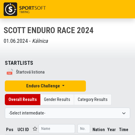
SCOTT ENDURO RACE 2024
01.06.2024 -
Kálnica
STARTLISTS
Štartová listiona
Enduro Challenge
Overall Results
Gender Results
Category Results
Pos
UCI ID
Nation
Year
Time