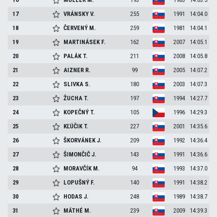
17
VRÁNSKY
V.
255
1991
14:04.0
18
ČERVENÝ
M.
259
1981
14:04.1
19
MARTINÁSEK
F.
162
2007
14:05.1
20
PALÁK
T.
211
2008
14:05.8
21
AIZNER
R.
99
2005
14:07.2
22
SLIVKA
S.
180
2003
14:07.3
23
ŽUCHA
T.
197
1994
14:27.7
24
KOPEČNÝ
T.
105
1996
14:29.3
25
KĽÚČIK
T.
227
2001
14:35.6
26
ŠKORVÁNEK
J.
209
1992
14:36.4
27
ŠIMONČIČ
J.
143
1991
14:36.6
28
MORAVČÍK
M.
94
1993
14:37.0
29
LOPUŠNÝ
F.
140
1991
14:38.2
30
HODAS
J.
248
1989
14:38.7
31
MÁTHÉ
M.
239
2009
14:39.3