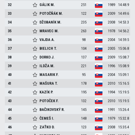
32
GÁLIK
M.
251
1989
14:48.9
33
POTOČŇÁK
M.
122
2009
14:49.6
34
DŽOBANÍK
M.
235
2008
14:53.3
35
MRAVEC
M.
263
1978
14:56.2
36
VAJDA
A.
98
2004
14:59.5
37
BIELICH
T.
104
2005
15:06.8
38
DORKO
J.
137
2009
15:08.7
39
ILDŽA
M.
221
1996
15:08.9
40
MASARIK
F.
95
2004
15:09.1
41
MAŠURA
T.
178
2010
15:16.5
42
KAZÍK
P.
195
1994
15:19.5
43
POTOČEK
F.
132
2010
15:19.5
44
BAČIKOVSKÝ
R.
145
1991
15:26.4
45
ČEMEŠ
I.
148
1979
15:32.8
46
ZAŤKO
D.
123
2008
15:35.4