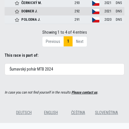
ČERNICKÝ
M.
293
2021
DNS
DOBNER
J.
292
2021
DNS
POLODNA
J.
291
2020
DNS
Showing 1 to 4 of 4 entries
1
Previous
Next
This race is part of:
Šumavský pohár MTB 2024
In case you can not find yourself in the results
Please contact us
.
DEUTSCH
ENGLISH
ČEŠTINA
SLOVENŠTINA