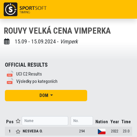
ROUVY VELKÁ CENA VIMPERKA
15.09 - 15.09.2024 -
Vimperk
OFFICIAL RESULTS
UCI C2 Results
Výsledky po kategoriích
DOM
Pos
Nation
Year
Time
1
NESVEDA
O.
294
2022
23.0