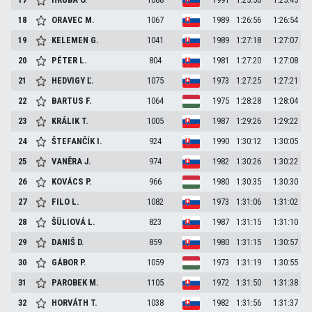
18
ORAVEC
M.
1067
1989
1:26:56
1:26:54
19
KELEMEN
G.
1041
1989
1:27:18
1:27:07
20
PÉTER
L.
804
1981
1:27:20
1:27:08
21
HEDVIGY
Ľ.
1075
1973
1:27:25
1:27:21
22
BARTUS
F.
1064
1975
1:28:28
1:28:04
23
KRÁLIK
T.
1005
1987
1:29:26
1:29:22
24
ŠTEFANČÍK
I.
924
1990
1:30:12
1:30:05
25
VANĚRA
J.
974
1982
1:30:26
1:30:22
26
KOVÁCS
P.
966
1980
1:30:35
1:30:30
27
FILO
L.
1082
1973
1:31:06
1:31:02
28
ŠÜLIOVÁ
L.
823
1987
1:31:15
1:31:10
29
DANIŠ
D.
859
1980
1:31:15
1:30:57
30
GÁBOR
P.
1059
1973
1:31:19
1:30:55
31
PAROBEK
M.
1105
1972
1:31:50
1:31:38
32
HORVÁTH
T.
1038
1982
1:31:56
1:31:37