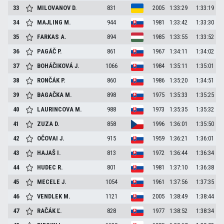
33
MILOVANOV
D.
831
2005
1:33:29
1:33:19
34
MAJLING
M.
944
1981
1:33:42
1:33:30
35
FARKAS
A.
894
1985
1:33:55
1:33:52
36
PAGÁČ
P.
861
1967
1:34:11
1:34:02
37
BOHÁČIKOVÁ
J.
1066
1984
1:35:11
1:35:01
38
RONČÁK
P.
860
1986
1:35:20
1:34:51
39
BAGAČKA
M.
898
1975
1:35:33
1:35:25
40
LAURINCOVA
M.
988
1973
1:35:35
1:35:32
41
ZUZA
D.
858
1996
1:36:01
1:35:50
42
OČOVAI
J.
915
1959
1:36:21
1:36:01
43
HAJAŠ
I.
813
1972
1:36:44
1:36:34
44
HUDEC
R.
801
1981
1:37:10
1:36:38
45
MECELE
J.
1054
1961
1:37:56
1:37:35
46
VENDLEK
M.
1121
2005
1:38:49
1:38:44
47
RAČÁK
Ľ.
828
1977
1:38:52
1:38:34