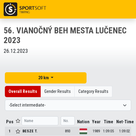
56. VIANOČNÝ BEH MESTA LUČENEC
2023
26.12.2023
20 km
Overall Results
Gender Results
Category Results
Pos
Nation
Year
Time
Net-Time
1
BESZE
T.
893
1989
1:09:05
1:09:02