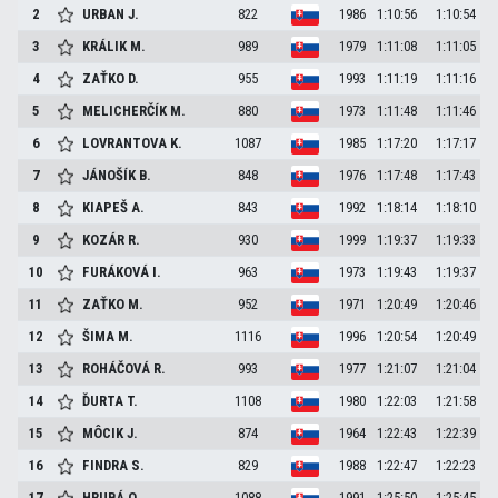
2
URBAN
J.
822
1986
1:10:56
1:10:54
3
KRÁLIK
M.
989
1979
1:11:08
1:11:05
4
ZAŤKO
D.
955
1993
1:11:19
1:11:16
5
MELICHERČÍK
M.
880
1973
1:11:48
1:11:46
6
LOVRANTOVA
K.
1087
1985
1:17:20
1:17:17
7
JÁNOŠÍK
B.
848
1976
1:17:48
1:17:43
8
KIAPEŠ
A.
843
1992
1:18:14
1:18:10
9
KOZÁR
R.
930
1999
1:19:37
1:19:33
10
FURÁKOVÁ
I.
963
1973
1:19:43
1:19:37
11
ZAŤKO
M.
952
1971
1:20:49
1:20:46
12
ŠIMA
M.
1116
1996
1:20:54
1:20:49
13
ROHÁČOVÁ
R.
993
1977
1:21:07
1:21:04
14
ĎURTA
T.
1108
1980
1:22:03
1:21:58
15
MÔCIK
J.
874
1964
1:22:43
1:22:39
16
FINDRA
S.
829
1988
1:22:47
1:22:23
17
HRUBÁ
O.
1088
1991
1:25:50
1:25:45