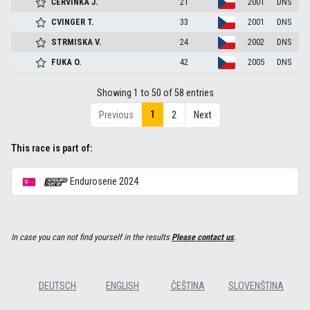
ČERVINKA
J.
21
2001
DNS
CVINGER
T.
33
2001
DNS
STRMISKA
V.
24
2002
DNS
FUKA
O.
42
2005
DNS
Showing 1 to 50 of 58 entries
1
Previous
2
Next
This race is part of:
Enduroserie 2024
In case you can not find yourself in the results
Please contact us
.
DEUTSCH
ENGLISH
ČEŠTINA
SLOVENŠTINA