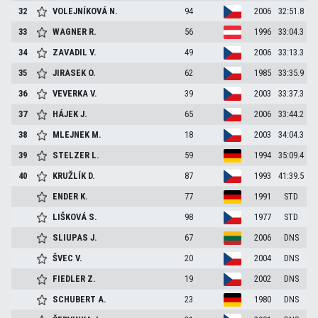
32
VOLEJNÍKOVÁ
N.
94
2006
32:51.8
33
WAGNER
R.
56
1996
33:04.3
34
ZAVADIL
V.
49
2006
33:13.3
35
JIRASEK
O.
62
1985
33:35.9
36
VEVERKA
V.
39
2003
33:37.3
37
HÁJEK
J.
65
2006
33:44.2
38
MLEJNEK
M.
18
2003
34:04.3
39
STELZER
L.
59
1994
35:09.4
40
KRUŽLÍK
D.
87
1993
41:39.5
ENDER
K.
77
1991
STD
LIŠKOVÁ
S.
98
1977
STD
SLIUPAS
J.
67
2006
DNS
ŠVEC
V.
20
2004
DNS
FIEDLER
Z.
19
2002
DNS
SCHUBERT
A.
23
1980
DNS