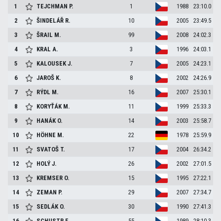
1
TEJCHMAN
P.
1
1988
23:10.0
2
ŠINDELÁŘ
R.
10
2005
23:49.5
3
ŠRAIL
M.
99
2008
24:02.3
4
KRAL
A.
3
1996
24:03.1
5
KALOUSEK
J.
7
2005
24:23.1
6
JAROŠ
K.
8
2002
24:26.9
7
RÝDL
M.
16
2007
25:30.1
8
KORYŤÁK
M.
11
1999
25:33.3
9
HANÁK
O.
14
2003
25:58.7
10
HÖHNE
M.
22
1978
25:59.9
11
SVATOŠ
T.
17
2004
26:34.2
12
HOLÝ
J.
26
2002
27:01.5
13
KREMSER
O.
15
1995
27:22.1
14
ZEMAN
P.
29
2007
27:34.7
15
SEDLÁK
O.
30
1990
27:41.3
16
SCHUSTR
F.
55
1989
28:10.3