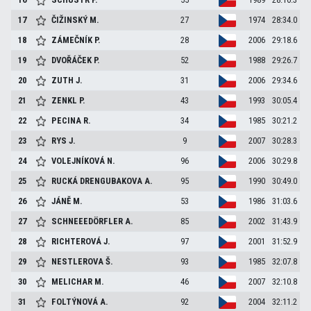
17
ČIŽINSKÝ
M.
27
1974
28:34.0
18
ZÁMEČNÍK
P.
28
2006
29:18.6
19
DVOŘÁČEK
P.
52
1988
29:26.7
20
ZUTH
J.
31
2006
29:34.6
21
ZENKL
P.
43
1993
30:05.4
22
PECINA
R.
34
1985
30:21.2
23
RYS
J.
9
2007
30:28.3
24
VOLEJNÍKOVÁ
N.
96
2006
30:29.8
25
RUCKÁ DRENGUBAKOVA
A.
95
1990
30:49.0
26
JÁNĚ
M.
53
1986
31:03.6
27
SCHNEEEDÖRFLER
A.
85
2002
31:43.9
28
RICHTEROVÁ
J.
97
2001
31:52.9
29
NESTLEROVA
Š.
93
1985
32:07.8
30
MELICHAR
M.
46
2007
32:10.8
31
FOLTÝNOVÁ
A.
92
2004
32:11.2