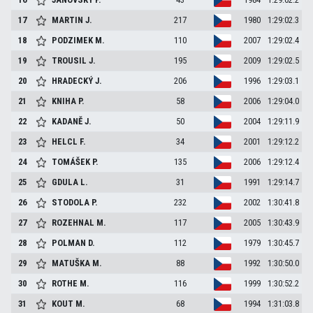
17
MARTIN
J.
217
1980
1:29:02.3
18
PODZIMEK
M.
110
2007
1:29:02.4
19
TROUSIL
J.
195
2009
1:29:02.5
20
HRADECKÝ
J.
206
1996
1:29:03.1
21
KNIHA
P.
58
2006
1:29:04.0
22
KADANĚ
J.
50
2004
1:29:11.9
23
HELCL
F.
34
2001
1:29:12.2
24
TOMÁŠEK
P.
135
2006
1:29:12.4
25
GDULA
L.
31
1991
1:29:14.7
26
STODOLA
P.
232
2002
1:30:41.8
27
ROZEHNAL
M.
117
2005
1:30:43.9
28
POLMAN
D.
112
1979
1:30:45.7
29
MATUŠKA
M.
88
1992
1:30:50.0
30
ROTHE
M.
116
1999
1:30:52.2
31
KOUT
M.
68
1994
1:31:03.8