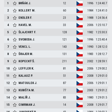
1
BRŇÁK
J.
12
1996
1:24:40.7
2
KOLLERT
M.
60
1984
1:24:41.0
3
ENDLER
F.
23
1988
1:24:56.4
4
HAVEL
M.
33
2006
1:25:10.7
5
ŠLAJCHRT
F.
128
1982
1:25:30.3
6
SVOBODA
J.
121
1996
1:25:40.4
7
VENCL
L.
143
1990
1:28:12.0
8
ŠRAJER
M.
131
1983
1:28:12.7
9
KOPECKÝ
Š.
211
2002
1:28:59.1
10
LEFFLER
K.
81
2006
1:29:00.2
11
KALAUZ
P.
51
2008
1:29:01.0
12
MATOULEK
J.
87
2006
1:29:01.1
13
KUBIŠTA
M.
77
2003
1:29:01.2
14
MALÍŘ
J.
83
1980
1:29:01.5
15
CIMRMAN
J.
14
2008
1:29:01.7
16
JANOVSKÝ
P.
43
1984
1:29:02.2