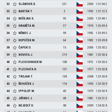
32
SLÁMOVÁ
D.
231
2000
1:31:04.2
33
BARTÁK
T.
3
1992
1:31:12.3
34
MIŠEJKA
S.
95
2000
1:33:48.1
35
HRABĚTA
M.
37
1974
1:33:49.4
36
NĚMEC
J.
99
1992
1:33:49.5
37
KOPEČEK
M.
64
1982
1:33:49.8
38
ČAPEK
O.
15
2006
1:33:50.2
39
NOVOTA
J.
219
1981
1:33:50.4
40
PLESCHINGER
M.
108
1972
1:33:50.6
41
PLECHATA
R.
107
1977
1:33:50.8
42
TROJAN
T.
138
2008
1:33:50.8
43
ŘEHÁČEK
J.
118
1995
1:33:50.9
44
IPPOLDT
M.
40
1975
1:33:50.9
45
JIŘINEC
J.
48
1981
1:33:51.3
46
NEJEDLÝ
O.
98
2009
1:34:02.8