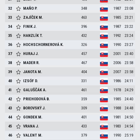
32
MAŇO
P.
348
1987
23:08
33
ZAJÍČEK
M.
463
1985
23:21
34
FINIK
J.
396
1987
23:22
35
HANZLÍK
T.
432
1992
23:24
36
HOCHSCHORNEROVÁ
K.
326
1990
23:27
37
HURAJ
J.
457
2001
23:40
38
MADER
R.
467
2006
23:58
39
JANOTA
M.
404
2007
23:58
40
IZSÓF
D.
331
1986
24:11
41
GALUŠČÁK
A.
461
1978
24:29
42
PRIEHODOVÁ
B.
359
1985
24:40
43
BOROVSKÝ
J.
309
1988
24:48
44
GONDEK
M.
401
1981
24:50
45
VRANA
J.
433
1983
24:54
46
VALENT
M.
379
1990
25:19