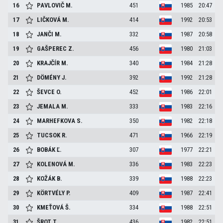
16
PAVLOVIČ
M.
451
1985
20:47
17
LIČKOVÁ
M.
414
1992
20:53
18
JANČI
M.
332
1987
20:58
19
GAŠPEREC
Z.
456
1980
21:03
20
KRAJČÍR
M.
340
1984
21:28
21
DÖMÉNY
J.
392
1992
21:28
22
ŠEVCE
O.
452
1986
22:01
23
JEMALA
M.
333
1983
22:16
24
MARHEFKOVA
S.
350
1982
22:18
25
TUCSOK
R.
471
1966
22:19
26
BOBÁK
Ľ.
307
1977
22:21
27
KOLENOVÁ
M.
336
1983
22:23
28
KOŽÁK
B.
339
1988
22:23
29
KÖRTVÉLY
P.
409
1987
22:41
30
KMEŤOVÁ
Š.
334
1988
22:51
31
ŠROT
T.
436
1982
22:51