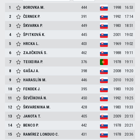
1
BOROVKA
M.
444
1998
16:53
2
ČERNEK
P.
391
1992
17:14
3
ŠKVARKA
P.
449
1983
18:51
4
ŠPITKOVÁ
K.
445
2001
19:02
5
HRCKA
L.
403
1969
19:02
6
ZAJIČKOVÁ
S.
462
1988
19:11
7
TEIXEIRA
P.
376
1978
19:11
8
GAŠAJ
A.
398
2008
19:20
9
HARASLÍN
M.
446
2010
19:20
10
FENDEK
J.
395
1983
19:20
11
ŠEVČÍKOVÁ
N.
450
1992
19:25
12
ŠKVARENINA
M.
428
1983
19:33
13
JANOTA
T.
405
2009
20:13
14
BENCO
P.
442
1978
20:21
15
RAMÍREZ LONDUO
C.
431
1978
20:36