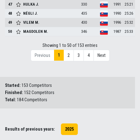
47
HULKA
J.
330
1991
25:21
48
NÉGLI
J.
435
1990
25:26
49
VILEM
M.
430
1996
25:32
50
MAGDOLEN
M.
346
1987
25:33
Showing 1 to 50 of 153 entries
1
Previous
2
3
4
Next
Started:
153 Competitors
Finished:
152 Competitors
Total:
184 Competitors
Results of previous years:
2025