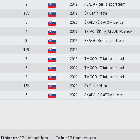
9
2019
REABA - Realiz sport team
155
2019
Šk Delfín Nitra
8
2020
ŠKALV - ŠK ATÓM Levice
4
2019
TRIPK - ŠK TRIATLON Pezinok
3
2019
REABA - Realiz sport team
159
2019
7
2019
TMOOD - Triathlon mood
6
2020
TMOOD - Triathlon mood
2
2019
TMOOD - Triathlon mood
162
2020
Šk Delfín Nitra
5
2020
ŠKALV - ŠK ATÓM Levice
Finished:
12 Competitors
Total:
12 Competitors