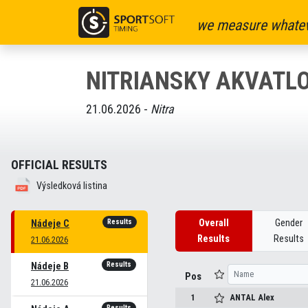
we measure whatev
NITRIANSKY AKVATLO
21.06.2026 -
Nitra
OFFICIAL RESULTS
Výsledková listina
Results
Overall
Gender
Nádeje C
Results
Results
21.06.2026
Results
Nádeje B
Pos
21.06.2026
1
ANTAL
Alex
Results