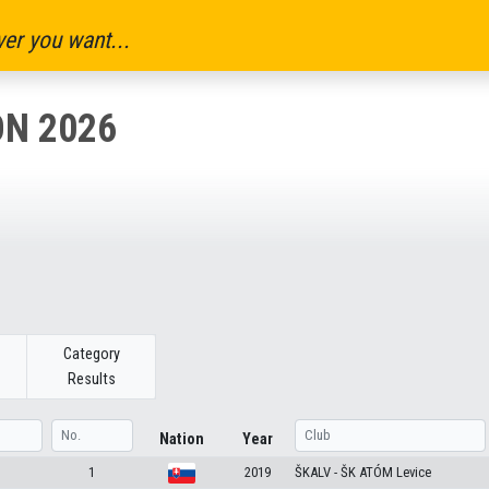
er you want...
N 2026
Category
Results
Nation
Year
1
2019
ŠKALV - ŠK ATÓM Levice