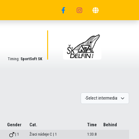
Timing:
SportSoft SK
Gender
Cat.
Time
Behind
| 1
Žiaci nádeje C | 1
1:33.8