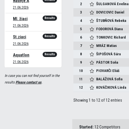
Nádeje A
2
ŠULGANOVÁ
Evelina
21.06.2026
3
DOVICOVIC
Daniel
Results
Ml. žiaci
4
ŠTUBŇOVÁ
Rebeka
21.06.2026
5
FODOROVÁ
Diana
Results
St.ziaci
6
TONKOVIC
Richard
21.06.2026
7
MRÁZ
Matias
8
ŠIPOŠOVÁ
Sára
Results
Aquatlon
21.06.2026
9
PÁSTOR
Soňa
10
PIOVARČI
Eliáš
In case you can not find yourself in the
11
BALÁŽOVÁ
Sofia
results
Please contact us
.
12
KOVÁČIKOVÁ
Linda
Showing 1 to 12 of 12 entries
Started:
12 Competitors