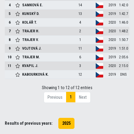
4
SAMKOVÁ
E.
14
2019
1:42.0
5
KUNSKÝ
D.
13
2019
1:42.7
6
KOLÁŘ
T.
4
2020
1:46.0
7
TRAJER
H.
2
2020
1:48.2
8
TRAJER
V.
1
2020
1:50.7
9
VOJTOVÁ
J.
11
2019
1:51.0
10
TRAJER
M.
6
2019
2:05.6
11
KVAPIL
J.
3
2020
2:15.0
KABOURKOVÁ
K.
12
2019
DNS
Showing 1 to 12 of 12 entries
1
Previous
Next
Results of previous years:
2025