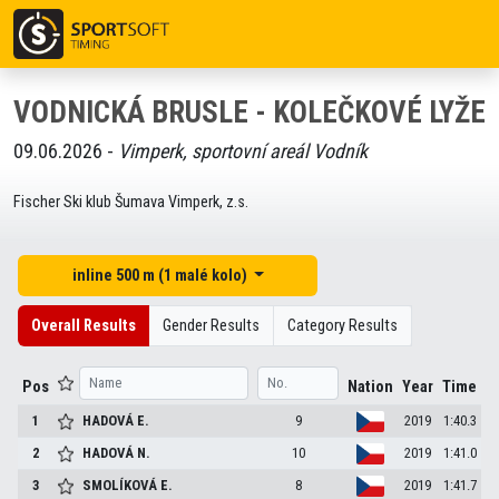
VODNICKÁ BRUSLE - KOLEČKOVÉ LYŽE
09.06.2026 -
Vimperk, sportovní areál Vodník
Fischer Ski klub Šumava Vimperk, z.s.
inline 500 m (1 malé kolo)
Overall Results
Gender Results
Category Results
Pos
Nation
Year
Time
1
HADOVÁ
E.
9
2019
1:40.3
2
HADOVÁ
N.
10
2019
1:41.0
3
SMOLÍKOVÁ
E.
8
2019
1:41.7