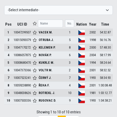
Pos
UCI ID
Nation
Year
Time
1
10047299507
VACEK
M.
1
2002
54:32.87
2
10015093079
OTRUBA
J.
5
1998
56:16.76
3
10047170272
KELEMEN
P.
8
2000
57:48.30
4
10086057875
NOVÁK
P.
6
2004
58:17.99
5
10008680470
KUKRLE
M.
3
1994
58:24.64
6
10047373366
VOLTR
M.
2
2001
58:32.52
7
10007523241
ČERNÝ
J.
7
1993
58:34.93
8
10059238890
ŘEHA
F.
4
2001
1:00:08.48
9
10048038626
ROTREKL
J.
10
1981
1:03:12.77
10
10007503336
RUGOVAC
D.
9
1993
1:04:58.21
Showing 1 to 10 of 10 entries